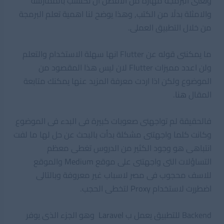
وتعنى البرمجة مهارة من الافضل ان تكتسب بالممارسة
والامثلة بدلًا من الكتب, وهذا يوضح لنا اهمية تعلم البرمجة
من خلال التطبيق العملى.
ما يمكننى قوله عن Flutter انها سهلة الاستخدام والتعلم
ولن اعدد مميزات Flutter لان ليس هذا المقصود من
الموضوع ولكن اذا اردت معرفة المزيد عنها يمكنك متابعة
المقال
هنا
.
فالحقيقة لم تواجهنى صعوبات كبيرة فى البدء فى الموضوع
وكانت كلما واجهتنى مشكلة بدأت بالبحث عن حل لها ما لفت
انتباهى هو وجود الكثير من الدروس تغطى معظم
التساؤلات التى واجهتنى على موقع
Medium
والموقع
للاسف محجوب فى مصر لاسباب غير معروفة وبالتالى
اضطررت لاستخدام
Proxy
لتخطى الحجب.
Backend للتطبيق يعمل ب
Laravel
وهو الجزء الذى يوفر