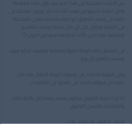
من الاشياء المزعجة فى هذا الامر هو طول فترة المراجعة
والتى امتدت لاسبوعين وبعد ذلك جاء الرد بوجود مشكلة فى
كلمة فى وصف التطبيق لم اعرف بالضبط ماهى المشكلة
فى الكلمة ولكنى على اي حال حذفته وقمت بالتقديم
للمراجعة مرة اخرى لتأخد المراجعة اسبوعين اخريين 🙂
فى المجمل كانت الرحلة جميلة وممتعة وتعلمت الكثير منها ,
ونستمر بالتعلم كل يوم …
وفى النهاية اشكرك على وصولك لنهاية المقال واذا كان
عندك اي تسؤلات لاتردد فى طرحها فى التعليقات.
اذا اردت تجربة التطبيق سأكون سعيد بمشاركتى بالملاحظات
والاقتراحات لتحسين التطبيق.
تحميل التطبيق من جوجل بلاي