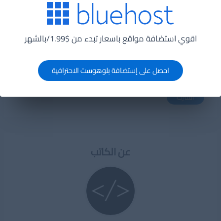
اقوي استضافة مواقع باسعار تبدء من $1.99/بالشهر
اشترك فى القائمة البريدية
البريد الإلكترونى
احصل على إستضافة بلوهوست الاحترافية
اشترك
عن الكاتب