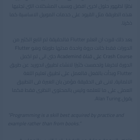
نظرًا لظهور حلول اخرى افضل وبسبب المشكلات التى تجلبها
هذه الطريقة مثل القيود على خدمات الموبيل الاساسية كما
ذكرنا.
بعد ذلك قررت ان اتعلم Flutter فالحقيقة لم اتابع الكثير من
الدورات فقط كانت دروة واحدة مدتها طويلة وهو
Flutter
Crash Course على قناة Academind
حتى انى لم اكمل
الدورة لاخرها وتحمست كثيرًا لانشاء تطبيق اندوريد عن طريق
Flutter وبدأت بالفعل فالعمل على تطبيق تعليم اللغة
الالمانية, لانى فى الحقيقة مؤمن بان العبرة فى التطبيق
العملى على ما تتعلمه وليس بالمحتوى النظرى فقط فكما
يقول Alan Turing.
“Programming is a skill best acquired by practice and
example rather than from books.”