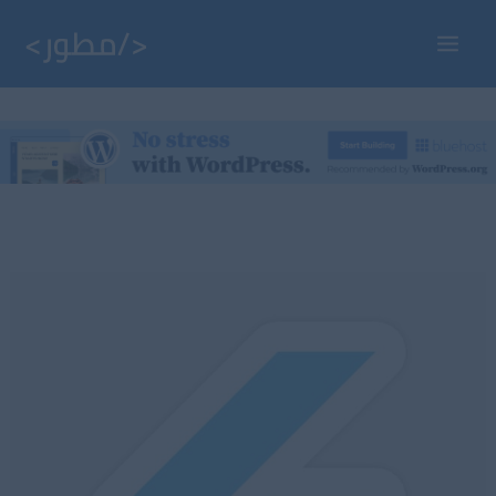
خطي
لى
Main
لمحتوى
Menu