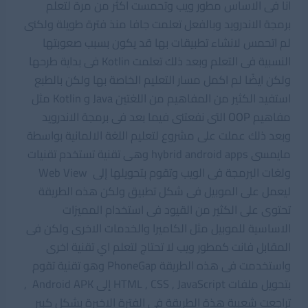
انا فى الاساس مطور ويب وتحمست اكثر من مرة لتعلم
برمجة الاندرويد وبالفعل تعلمت جافا منذ فترة طويلة ولكنى
لم اتحمس لانشاء تطبيقات بها قد يكون بسبب صعوبتها
النسبية فى التعلم وبعد ذلك تعلمت Kotlin فى بداية طرحها
ولكن ايضًا لم اكمل مسار التعليم الخاصة بها ولكن بالطبع
استفيد الكثير من المفاهيم من اللغتين Java و Kotlin مثل
مفاهيم
OOP
التى نفعتنى فيما بعد فى برمجة الاندرويد
وبعد ذلك عملت على مشروع لتعليم اللغة الالمانية بواسطة
مايمسى hybrid android apps وهى تقنية تستخدم تقنيات
ولغات البرمجة فى الويب وتقوم بتحويلها إلى Web View
ليعمل على الموبيل فى شكل تطبيق ولكن هذه الطريقة
تحتوى على الكثير من القيود فى استخدام المميزات
الاساسية للموبيل مثل الكاميرا والخدمات الاخرى ولكن فى
المقابل فانت كمطور ويب لا تحتاج لتعلم اي تقنية اخرى
واستخدمت فى هذه الطريقة PhoneGap وهو تقنية تقوم
بتحويل ملفات HTML , CSS , JavaScript إلى Android APK ,
تراجعت شعبية هذة الطريقة فى الفترة الاخيرة بشكل كبير