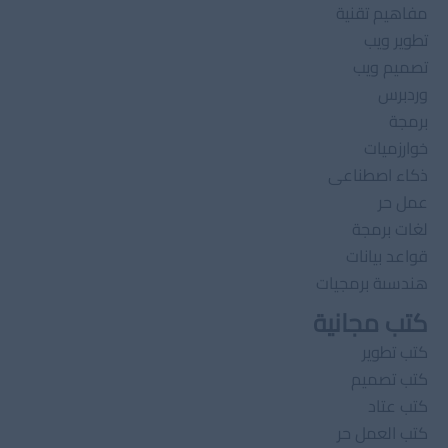
مفاهيم تقنية
تطوير ويب
تصميم ويب
وردبرس
برمجة
خوارزميات
ذكاء اصطناعى
عمل حر
لغات برمجة
قواعد بيانات
هندسىة برمجيات
كتب مجانية
كتب تطوير
كتب تصميم
كتب عتاد
كتب العمل حر