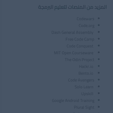
المزيد من المنصات لتعليم البرمجة
Codewars
Code.org
Dash General Assembly
Free Code Camp
Code Conquest
MIT Open Courseware
The Odin Project
Hackr.io
Bento.io
Code Avengers
Solo Learn
Upskill
Google Android Training
Plural Sight