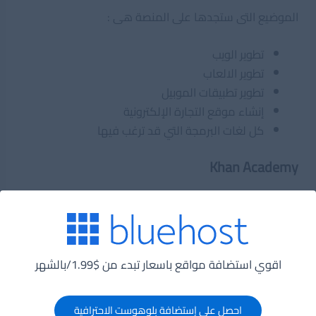
الموضيع التى ستجدها على المنصة هى :
تطوير الويب
تطوير الالعاب
تطوير تطبيقات الموبيل
إنشاء موقع التجارة الإلكترونية
كل لغات البرمجة التي قد ترغب فيها
Khan Academy
اقوي استضافة مواقع باسعار تبدء من $1.99/بالشهر
موقع خان اكاديمى
احصل على إستضافة بلوهوست الاحترافية