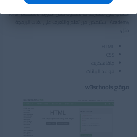
يتم تدريس جميع الدورات من قبل خبراء محترفين و يتم تشجيع
الطلاب على مشاركة ما تعلموه خلال الدورة. باستخدام Khan
Academy ، ستتمكن من تعلم والتعرف على لغات البرمجة
مثل:
HTML
CSS
جافاسكربت
قواعد البيانات
موقع w3schools