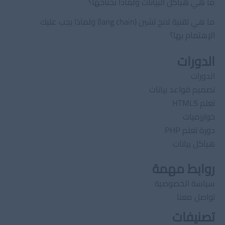
ما هي هياكل البيانات ولماذا نحتاجها؟
ما هي تقنية لانج تشين (lang chain) ولماذا يجب عليك
الإهتمام بها؟
الدورات
الدورات
تصميم قواعد بيانات
تعلم HTML5
خوارزميات
دورة تعلم PHP
هياكل بيانات
روابط مهمة
سياسة الخصوصية
تواصل معنا
تصنيفات