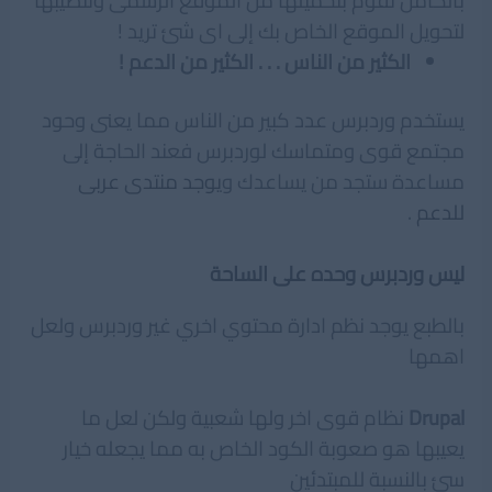
بالكامل تقوم بتحميلها من الموقع الرسمى وتنصيبها
لتحويل الموقع الخاص بك إلى اى شئ تريد !
الكثير من الناس . . . الكثير من الدعم !
يستخدم وردبرس عدد كبير من الناس مما يعنى وحود
مجتمع قوى ومتماسك لوردبرس فعند الحاجة إلى
مساعدة ستجد من يساعدك و
يوجد منتدى عربى
للدعم
.
ليس وردبرس وحده على الساحة
بالطبع يوجد نظم ادارة محتوي اخري غير وردبرس ولعل
اهمها
Drupal
نظام قوى اخر ولها شعبية ولكن لعل ما
يعيبها هو صعوبة الكود الخاص به مما يجعله خيار
سئ بالنسبة للمبتدئين