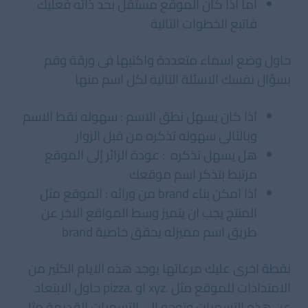
اما اذا كان الموقع مستقل بحد ذاته فعليك
فاتبع الخطوات التالية
حاول وضع اسماء متعددة واكتبها فى ورقة وقم
بسؤال نفسك الاسئلة التالية لكل اسم منها
اذا كان يسهل نطق الاسم : سهوله نقط الاسم
وبالتالى سهوله تذكره من قبل الزوار
هل يسهل تذكره : عودة الزائر إلى الموقع
مرتبط بتذكر اسم موقعك
اذا امكن بناء brand من ورائه : الموقع مثل
المنتج يجب ان يتميز وسط المواقع الاخر عن
طريق اسم مميزله يحقق خاصية brand
نقطة اخرى عليك مرعاتها يوجد هذه الايام الكثير من
الامتدادات للموقع مثل .xyz او .pizza حاول الابتعاد
عن هذه التسميات وتوجه إلى التسميات القديمة مثل