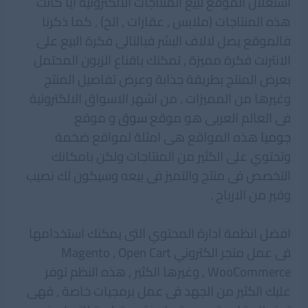
استغلال الموقع لبيع المنتاجات الالكترونية ايًا كانت
هذه المنتاجات (ملابس , عقارات , الخ) , كما ذكرنا
فالموقع يصل لالاف البشر فبالتالى فكرة البيع على
الانترنت فكرة مميزة , تمكنك باقناع الزبون المحتمل
بعرض المنتج بطريقة جذابة وعرض تفاصيل المنتج
وغيرها من المميزات , من اشهر الاسواق الالكترونية
فى العالم العربى هو موقع
سوق
و موقع
جوميا
هذه المواقع هى امثلة لمواقع ضخمة
وتحتوي على الكثير من المنتاجات ولكن بامكانك
التخصص فى منتج والتميز فى بيعه وسيكون لك نصيب
وفير من الارباح .
افضل انظمة ادارة المحتوي التى يمكنك استخدامها
فى عمل متجر الكتروني Magento , Open Cart
, WooCommerce وغيرها الكثير , هذه النظم توفر
عليك الكثير من الجهد فى عمل برمجيات خاصة , فهى