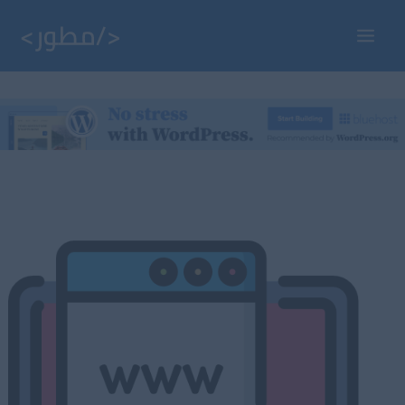
خطي
لى
Main
لمحتوى
Menu