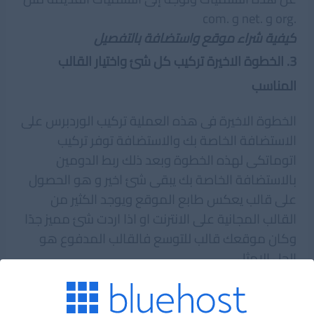
.org و .net و .com
كيفية شراء موقع واستضافة بالتفصيل
3. الخطوة الاخيرة تركيب كل شئ واختيار القالب
المناسب
الخطوة الاخيرة فى هذه العملية تركيب الوردبرس على
الاستضافة الخاصة بك والاستضافة توفر تركيب
اتوماتكى لهذه الخطوة وبعد ذلك ربط الدومين
بالاستضافة الخاصة بك يبقى شئ اخير و هو الحصول
على قالب يعكس طابع الموقع ويوجد الكثير من
القالب المجانية على الانترنت او اذا اردت شئ مميز جدًا
وكان موقعك قالب للتوسع فالقالب المدفوع هو
الحل الامثل
اختيار القالب المناسب