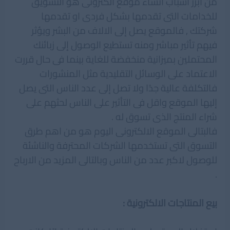
من ابرز اسباب انشاء موقع الكترونى هو التسويق
للخدامات التى تقدمها بشكل فردى او تقدمها
شركتك , فالموقع يصل إلى الالاف من البشر ويؤثر
فيهم تأثير مباشر ومنه تستطيع الوصول إلى زبائنك
المحتملين بميزانية منخفضة للغاية بينما فى حال قررت
الاعتماد على الوسائل التقليدية مثل المنشورات
فالتكلفة عالية جدًا ولا تصل إلى عدد الناس التى يصل
إليها الموقع واقل فى التأثير على الناس لحثهم على
شراء المنتج الذى تسوق له .
فالبتالى الموقع الالكترونى اليوم هو من اهم طرق
التسوق التى تستخدمها الشركات المحترفة والناشئة
للوصول لاكبر عدد من الناس وبالتالى المزيد من الارباح
.
بيع المنتاجات الالكترونية :