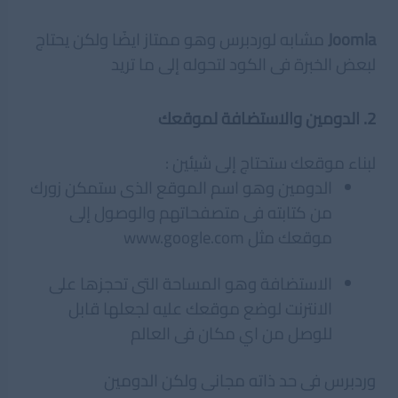
Joomla
مشابه لوردبرس وهو ممتاز ايضًا ولكن يحتاج
لبعض الخبرة فى الكود لتحوله إلى ما تريد
2. الدومين والاستضافة لموقعك
لبناء موقعك ستحتاج إلى شيئين :
الدومين وهو اسم الموقع الذى ستمكن زورك
من كتابته فى متصفحاتهم والوصول إلى
موقعك مثل www.google.com
الاستضافة وهو المساحة التى تحجزها على
الانترنت لوضع موقعك عليه لجعلها قابل
للوصل من اي مكان فى العالم
وردبرس فى حد ذاته مجانى ولكن الدومين