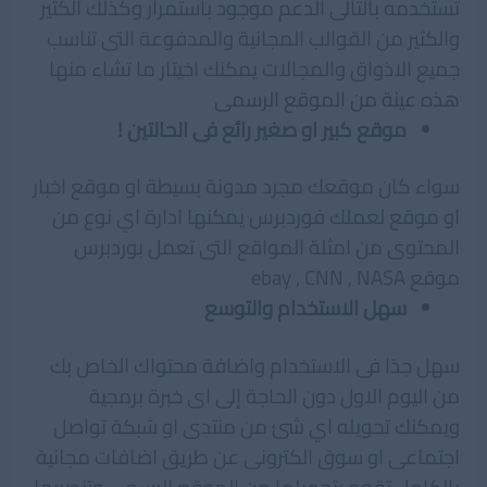
تستخدمه بالتالى الدعم موجود باستمرار وكذلك الكثير
والكثير من القوالب المجانية والمدفوعة التى تناسب
جميع الاذواق والمجالات يمكنك اخيتار ما تشاء منها
هذه عينة من الموقع الرسمى
موقع كبير او صغير رائع فى الحالتين !
سواء كان موقعك مجرد مدونة بسيطة او موقع اخبار
او موقع لعملك فوردبرس يمكنها ادارة اي نوع من
المحتوى من امثلة المواقع التى تعمل بوردبرس
موقع ebay , CNN , NASA
سهل الاستخدام والتوسع
سهل جدًا فى الاستخدام واضافة محتواك الخاص بك
من اليوم الاول دون الحاجة إلى اى خبرة برمجية
ويمكنك تحويله اي شئ من منتدى او شبكة تواصل
اجتماعى او سوق الكترونى عن طريق اضافات مجانية