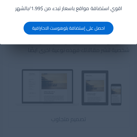
عامل مهمة من عوامل نجاح الموقع الخاص بك اختيار
اقوي استضافة مواقع باسعار تبدء من $1.99/بالشهر
القالب المناسب لطبيعة الموقع فاذا كانت الموقع
من اجل شركة فإن landing page و flat template هو
احصل على إستضافة بلوهوست الاحترافية
الحل الامثل اما اذا كان مجلة الكترونية او موقع
اخبارى فهذه نوعية اخرى من القوالب او مدونة
شخصية لنشر مقالاتك فهذه نوعية اخرى ايضًا
تصميم متجاوب