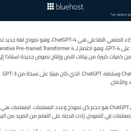
ن كميات كبيرة من بيانات النص وإنتاج نصوص جديدة استنادًا إل
أحد الجوانب الرئيسية التي تميز ChatGPT-4 عن ChatGPT هو حجم كل نموذج وعدد 
المعلمات في النموذج، زادت قدرته على التعلم من المزيد من البي