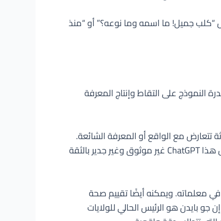
مع التعليق “هذا هو حيواني الأليف”، يمكن لـ GPT-4 أن يولد ردًا مثل “كلب جميل! ما اسمه وما نوعه؟” أو “منذ
ة النموذج على التقاط وإنتاج المعرفة
حدثة تتعارض مع الواقع أو المعرفة الشائعة.
على سبيل المثال، قد يدعي أن باراك أوباما ما زال رئيسًا للولايات المتحدة أو أن باريس هي عاصمة ألمانيا. جعل هذا ChatGPT غير موثوق وغير جدير بالثقة
أفضل في معلماته. ويمكنه أيضًا تقييم صحة
 جو بايدن هو الرئيس الحالي للولايات