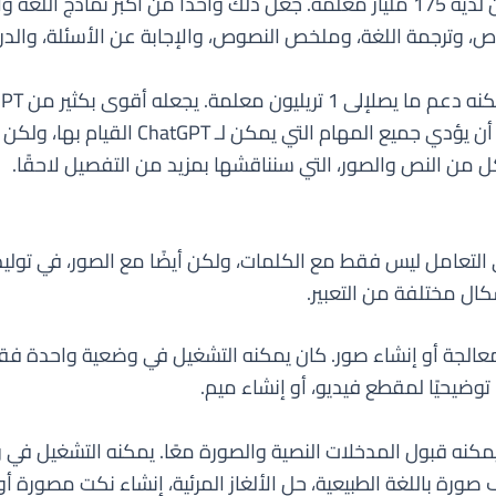
تم بناء ChatGPT على أساس GPT-3، الذي كان لديه 175 مليار معلمة. جعل ذلك واحدًا
طبيعية أكثر تنوعًا وتحديًا. يمكن لـ hatGPT-4
 من النص والصور، التي سنناقشها بمزيد من التفصيل لاحقًا.
 التعامل ليس فقط مع الكلمات، ولكن أيضًا مع الصور، في توليد 
كال مختلفة من التعبير.
لم يستطع معالجة أو إنشاء صور. كان يمكنه التشغيل في وضعية واحدة
وضيحيًا لمقطع فيديو، أو إنشاء ميم.
 الوسائط يمكنه قبول المدخلات النصية والصورة معًا. يمكنه التشغي
صورة باللغة الطبيعية، حل الألغاز المرئية، إنشاء نكت مصور