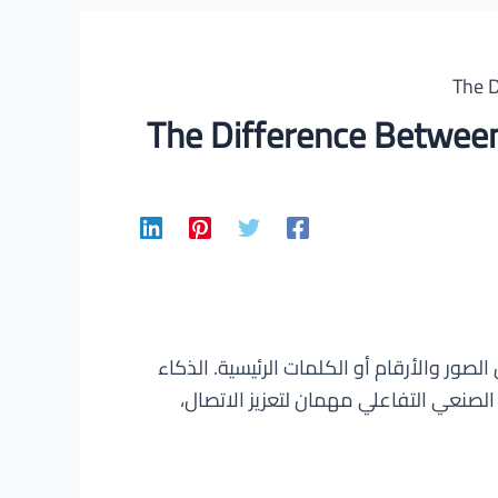
ية، مثل الصور والأرقام أو الكلمات الرئيسية. الذكاء
NLG لخلق حوارات تشبه الحوارات البشرية بين الآلات والبشر. كلا من NLG والذكاء الصنعي التفاعلي مهمان لتعزيز الاتصال،