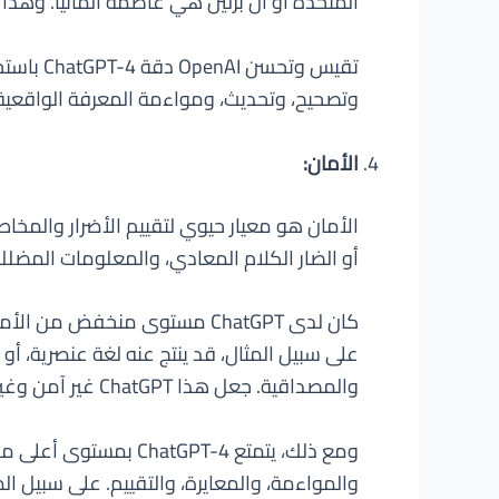
المتحدة أو أن برلين هي عاصمة ألمانيا. وهذا يجعل ChatGPT-4 أكثر موثوقية وجدير بالثقة للعديد من المهام التي تت
تقيس وت
وتصحيح، وتحديث، ومواءمة المعرفة الواقعية لـ ChatGPT-4 مع الواقع أو المعرفة الش
الأمان:
الأمان هو معيار حيوي لتقييم الأضرار والمخ
أو الضار الكلام المعادي، والمعلومات المضللة
كان لدى ChatGPT مستوى منخفض 
على سبيل المثال، قد ينتج عنه لغة عنصرية، أ
والمصداقية. جعل هذا ChatGPT غير آمن وغير مسؤول عن العديد من المهام التي تتطلب معايير أخلاقية ومسؤولية اجتماعية.
ومع ذلك، يتمتع PT-4
والمواءمة، والمعايرة، والتقييم. على سبيل ال