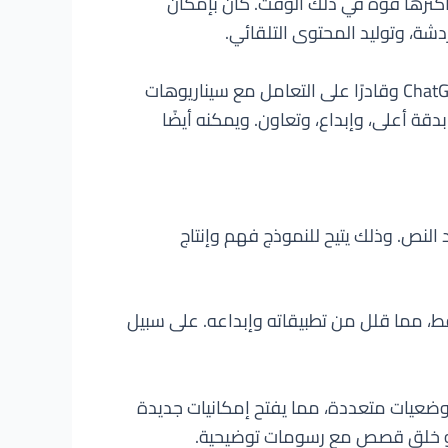
 من أكبر نماذج اللغة وأكثرها قوة في ذلك الوقت. كان بإمكان
أما ChatGPT-4، الذي يعتمد على GPT-4، فيمكنه دعم ما يصلإلى 1 تريليون معلمة. يجعله أقوى بكثير من ChatGPT وقادرًا على التعامل مع سيناريوهات
C أن يؤدي جميع المهام التي يمكن لـ ChatGPT القيام بها، ولكن بدقة أعلى، وإبداع، وتعاون. ويمكنه أيضًا
النص. وذلك يتيح للنموذج فهم وإنتاج
 فقط، مما قلل من تطبيقاته وإبداعه. على سبيل
ل في وضعيات متعددة، مما يفتح إمكانيات جديدة
ة أو خلق قصص مع رسومات توضيحية.