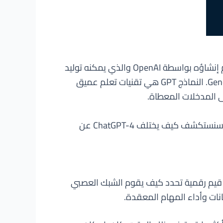
واحدة من التقنيات الأكثر قوة وراء NLG والذكاء الصنعي التفاعلي هي ChatGPT-4، وهو نموذج لغة جديد تم إنشاؤه بواسطة OpenAI والذي يمكنه توليد
نص مشابه للكلام البشري. يعتمد ChatGPT-4 على GPT-4، وهو اختصار لـ Generative Pre-trained Transformer 4. النماذج GPT هي تقنيات تعلم عميق
ى المدخلات المعطاة.
في هذا المقال، سنقارن ونتناقض بين ChatGPT-4 وسابقه، ChatGPT، الذي كان مبنيًا على نسخة من GPT-3. سنستكشف كيف يختلف ChatGPT-4 عن
المعلمات. المعلمات هي قيم رقمية تحدد كيف يقوم الشبك العصبي
انات وأداء المهام المعقدة.