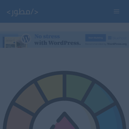
خطي
لى
Main
لمحتوى
Menu