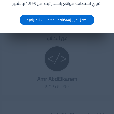
اقوي استضافة مواقع باسعار تبدء من $1.99/بالشهر
اشترك
احصل على إستضافة بلوهوست الاحترافية
عن الكاتب
Amr AbdElkarem
مؤسس مطور