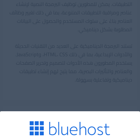
التطبيقات. يمكن للمطورين توظيف البرمجة النصية لإنشاء
عناصر ومراقبة التطبيقات المتنوعة، بما في ذلك تغيير وظائف
العناصر بناءً على سلوك المستخدم والحصول على البيانات
المطلوبة بشكل ديناميكي.
تستند البرمجة الديناميكية على العديد من التقنيات الحديثة
والأدوات الإبداعية، بما في ذلك HTML، CSS، وJavaScript.
يستخدم المطورون هذه الأدوات لتصميم وتحرير الصفحات
والعناصر والتأثيرات البصرية، مما يتيح لهم إنشاء تطبيقات
ديناميكية وتفاعلية بسهولة.
اشترك فى القائمة البريدية
البريد الإلكترونى