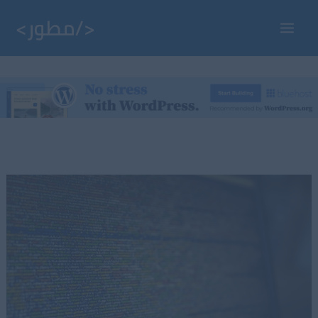
خطي
لى
Main
لمحتوى
Menu