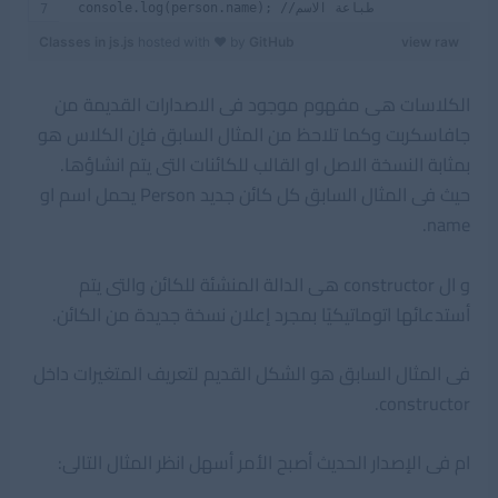
 console.log(person.name); //طباعة الاسم
Classes in js.js
hosted with ❤ by
GitHub
view raw
الكلاسات هى مفهوم موجود فى الاصدارات القديمة من
جافاسكربت وكما تلاحظ من المثال السابق فإن الكلاس هو
بمثابة النسخة الاصل او القالب للكائنات التى يتم انشاؤها.
حيث فى المثال السابق كل كائن جديد Person يحمل اسم او
name.
و ال constructor هى الدالة المنشئة للكائن والتى يتم
أستدعائها اتوماتيكيًا بمجرد إعلان نسخة جديدة من الكائن.
فى المثال السابق هو الشكل القديم لتعريف المتغيرات داخل
constructor.
ام فى الإصدار الحديث أصبح الأمر أسهل انظر المثال التالى: