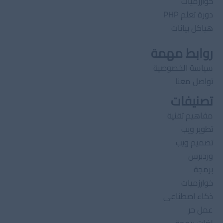
خوارزميات
دورة تعلم PHP
هياكل بيانات
روابط مهمة
سياسة الخصوصية
تواصل معنا
تصنيفات
مفاهيم تقنية
تطوير ويب
تصميم ويب
وردبرس
برمجة
خوارزميات
ذكاء اصطناعى
عمل حر
لغات برمجة