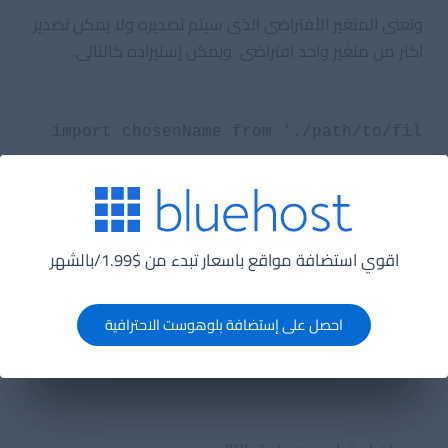
وتعنى المتغير الأفتراضى الذى سيتم تصديره ولا يمكن تصدير
اكثر من متغير واحد افتراضى. ويمكن إستيراده كالتالى.
import chosenName from './path/to/file.
حيث
chosenName اي اسم يمثل المتغير الافتراضى الذى تم
استيراده داخل الملف الثانى.
اقوي استضافة مواقع باسعار تبدء من $1.99/بالشهر
الثانى عن طريق named كالتالى
احصل على إستضافة بلوهوست الاحترافية
export const someData = ...;