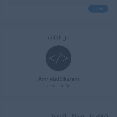
اشترك
عن الكاتب
Amr AbdElkarem
مؤسس مطور
شارك على وسائل التواصل