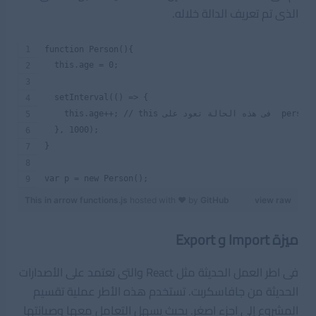
الذى تم تعريف الدالة خلاله.
function Person(){
  this.age = 0;
  setInterval(() => {
   this.age++; // this فى هذه الحالة تعود على  person 
  }, 1000);
}
var p = new Person();
This in arrow functions.js
hosted with ❤ by
GitHub
view raw
ميزة Import و Export
فى اطر العمل الحديثة مثل React والتى تعتمد على الأصدارات
الحديثة من جافاسكربت. تستخدم هذه الأطر عملية تقسيم
المشروع إلى اجزء اصغر. بحيث يسهل التعامل معها وصيانتها