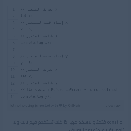
// تعريف المتغير x 
let x;
// إسناد قيمة للمتغير x
x = 5;
// طباعة المتغير x
console.log(x);
// إسناد قيمة للمتغير y
y = 5;
// تعريف المتغير x 
let y;
// طباعة المتغير y
// سيحدث خطا : ReferenceError: y is not defined
console.log(y);
let no hoisting.js
hosted with ❤ by
GitHub
view raw
ام const فتحتاج لإسخدامها إذا كنت تستخدم قيم ثابت ولا
تنوى تغير قيمته بعد التعريف.