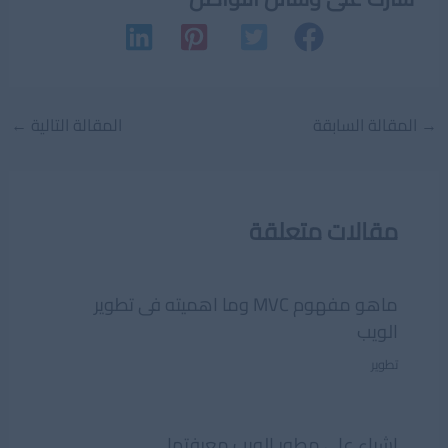
Post
→
المقالة السابقة
المقالة التالية
←
navigation
مقالات متعلقة
ماهو مفهوم MVC وما اهميته فى تطوير
الويب
تطوير
اشياء على مطور الويب معرفتها