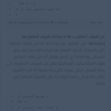
  let x = 2;
// اما قيمة المتغير هنا ب2
}
Block scope js.js
hosted with ❤ by
GitHub
view raw
عن تعريف المتغير ب let لا يمكنك تعريف المتغير بعد
إستخدامه
: فى السابق عند إستخدام var فى تعريف المتغير
كان بالامكان تعريف المتغير بعد إستخدامه حيث يتم عمل
مايسمى hoisting اي الرفع وتعنى أنه قبل تنفيذ البرنامج
تقوم الجافاسكربت اتوماتيكيًا بنقل كل تعريفات المتغيرات إلى
بداية المجال الحالى سواء كان دالة معينة اذا كان التعريف
داخل دالة او إلى بداية الكواد إذا كان التعريف للمتغير خارج
الدالة.
// تعريف المتغير x 
var x;
// إسناد قيمة للمتغير x