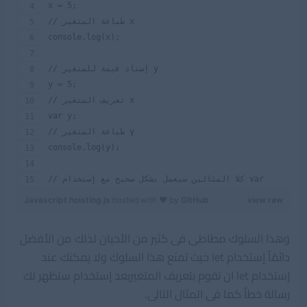
x = 5;
// طباعة المتغير x
console.log(x);
// إسناد قيمة للمتغير y
y = 5;
// تعريف المتغير x 
var y;
// طباعة المتغير y
console.log(y);
// كلا المثالين سيعمل بشكل صحيح مع إستخدام var
Javascript hoisting.js
hosted with ❤ by
GitHub
view raw
وهذا السلوك مطاطى فى كثير من الأحيان لذلك من الأفضل
دائمًأ إستخدام let حيث تمنع هذا السلوك ولا يمكنك عند
إستخدام let ان تقوم بتعريف المتغيربعد إستخدام ستظهر لك
رسالة خطأ كما فى المثال التالى.