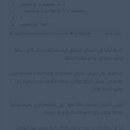
sayHello = myName => {
  console.log("Hello " + myName);
}
sayHello("Jeo");
Arrow function short.js
hosted with ❤ by
GitHub
view raw
لاحظ أيضًا فى المثال السابق حيث يمكنك حذف () فى حالة
وجود معامل واحد فقط للدالة.
الاختلاف بين تعريف الدوال العادية و Arrow Functions ليس
فقط فى شكل الكود ولكن هناك اختلاف كبير ومهم جدًا
وهو كلمة this.
ففى الدوال العادية this تعود على العنصر الذى يقوم بتنفيذ
الدالة سواء كان document او زر او غيرها.
ام فى arrow functions فإن this دائمًا يقصد بها النطاق