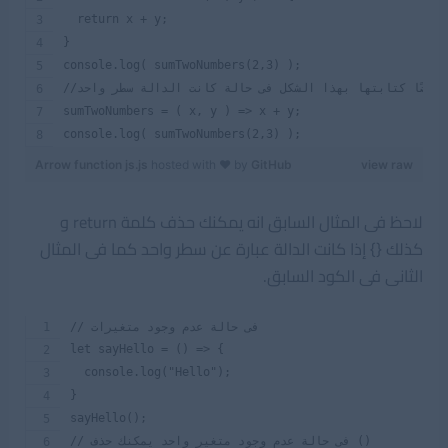
  return x + y;
}
console.log( sumTwoNumbers(2,3) );
ك ايضًا كتابتها بهذا الشكل فى حالة كانت الدالة سطر واحد
sumTwoNumbers = ( x, y ) => x + y;
console.log( sumTwoNumbers(2,3) );
Arrow function js.js
hosted with ❤ by
GitHub
view raw
لاحظ فى المثال السابق انه يمكنك حذف كلمة return و
كذلك {} إذا كانت الدالة عبارة عن سطر واحد كما فى المثال
الثانى فى الكود السابق.
// فى حالة عدم وجود متغيرات
let sayHello = () => {
  console.log("Hello");
}
sayHello();
// فى حالة عدم وجود متغير واحد يمكنك حذف ()