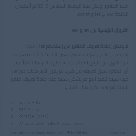
اسم المتغير. ولكن منذ الإصدار السادس ES-6 تم أستبدال
الكلمة var ب let و const.
الفروق الرئيسية بين let و var
لا يمكن إعادة تعريف المتغير عن إستخدام let
: فعند
إستخدام let فى تعريف متغير معين لا يمكنك أعادة تعريفه
مرة اخرى عن طريق الخطأ, حيث ستظهر لك رسالة خطأ تفيد
أن المتغير سبق تعريفه من قبل, لم يكن الأمر كذلك مع var
حيث سيتم تنفيذ الاوامر بشكل سليم عند إعادة تعريف متغير
بإستخدام var. انظر المثال التالى:
var x = 0;
var x = 2;
console.log(x);
// سيتم تنفيذ السطور بشكل سليم
var redeclaration.js
hosted with ❤ by
GitHub
view raw