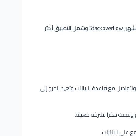
فنسبة حوالى 62 % من مطورى الويب يستخدموا جافاسكربت فى تطبيقاتهم على حسب استطلاع للموقع الشهير Stackoverflow وشمل التطبيق أكثر
لقادمة من المستخدمين وتتواصل مع قاعدة البيانات وتعيد الخرج إلى