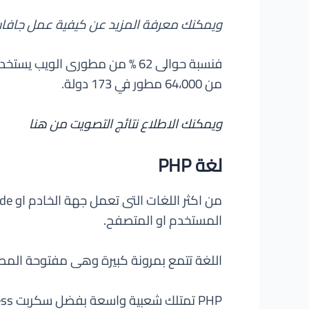
ويمكنك معرفة المزيد عن كيفية عمل جافا
من 64،000 مطور في 173 دولة.
ويمكنك الاطلاع نتائج التصويت من هنا
لغة PHP
المستخدم او المتصفح.
اللغة تتمع بمرونة كبيرة وهى مفتوحة المصدر او Open-source بمعنى انها الكود الخاص بها متاح للجميع وليست حكرً
PHP تمتلك شعبية واسعة بفضل سكربت WordPress الشهير الذى يستخدمه 80% من اشهر 10 ملايين موقع على الانترنت.