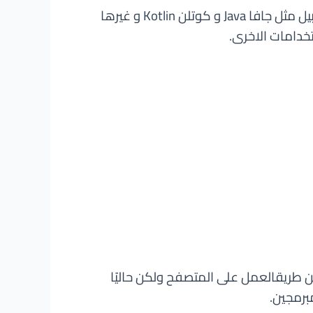
فمن حيث الاستخدام يوجد لغات تستخدم لتطبيق سطح المكتب مثل ++C واخرى تستخدم فى تطبيقات الموبيل مثل جافا Java و كوتلن Kotlin و غيرها
ن طريقالعمل على المتصفح ولكن حاليًا