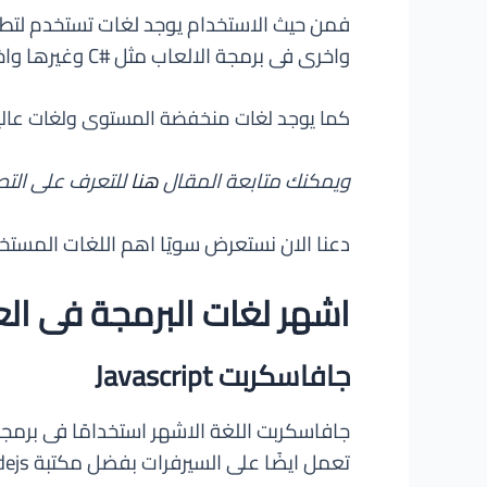
واخرى فى برمجة الالعاب مثل #C وغيرها واخرى تطوير الويب مثل PHP و ASP.NET واخرى والكثير من الاستخدامات الاخرى.
كما يوجد لغات منخفضة المستوى ولغات عالية 
ويمكنك متابعة المقال
هنا
للتعرف على التص
دعنا الان نستعرض سويًا اهم اللغات المست
اشهر لغات البرمجة فى الع
جافاسكربت Javascript
جافاسكربت اللغة الاشهر استخدامًا فى برمج
تعمل ايضًا على السيرفرات بفضل مكتبة Nodejs وتمتلك عدد كبير من المكاتب الاخرى التى تسهل عمل المبرمجين.