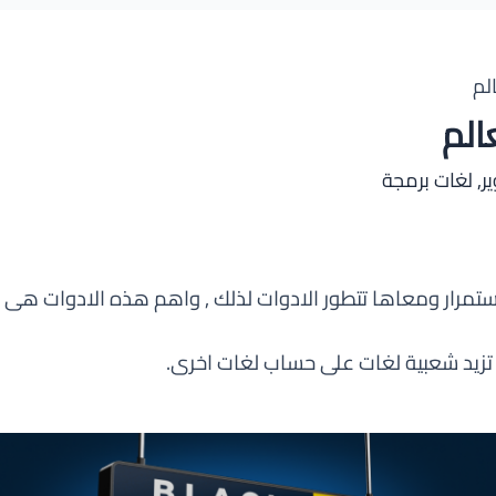
لم
الم
ر
,
لغات برمجة
ستمرار ومعاها تتطور الادوات لذلك , واهم هذه الادوات هى ل
ر تزيد شعبية لغات على حساب لغات اخرى.