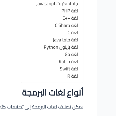
جافاسكربت Javascript
لغة PHP
لغة ++C
لغة C Sharp
لغة C
لغة جافا Java
لغة بايثون Python
لغة Go
لغة Kotlin
لغة Swift
لغة R
أنواع لغات البرمجة
يمكن تصنيف لغات البرمجة إلى تصنيفات كثيرة