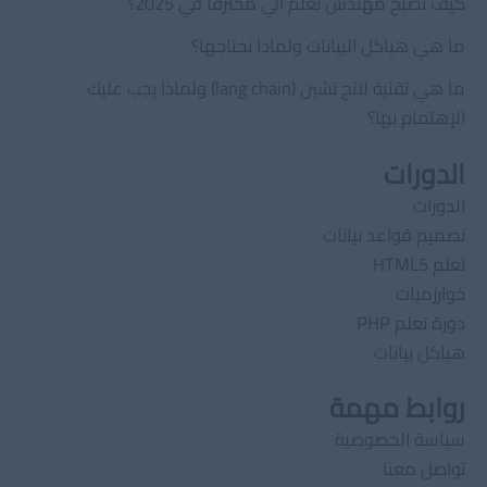
كيف تصبح مهندس تعلم آلي محترفًا في 2025؟
ما هي هياكل البيانات ولماذا نحتاجها؟
ما هي تقنية لانج تشين (lang chain) ولماذا يجب عليك
الإهتمام بها؟
الدورات
الدورات
تصميم قواعد بيانات
تعلم HTML5
خوارزميات
دورة تعلم PHP
هياكل بيانات
روابط مهمة
سياسة الخصوصية
تواصل معنا