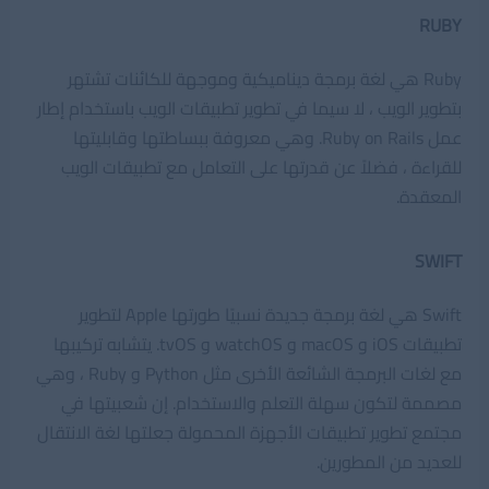
RUBY
Ruby هي لغة برمجة ديناميكية وموجهة للكائنات تشتهر
بتطوير الويب ، لا سيما في تطوير تطبيقات الويب باستخدام إطار
عمل Ruby on Rails. وهي معروفة ببساطتها وقابليتها
للقراءة ، فضلاً عن قدرتها على التعامل مع تطبيقات الويب
المعقدة.
SWIFT
Swift هي لغة برمجة جديدة نسبيًا طورتها Apple لتطوير
تطبيقات iOS و macOS و watchOS و tvOS. يتشابه تركيبها
مع لغات البرمجة الشائعة الأخرى مثل Python و Ruby ، وهي
مصممة لتكون سهلة التعلم والاستخدام. إن شعبيتها في
مجتمع تطوير تطبيقات الأجهزة المحمولة جعلتها لغة الانتقال
للعديد من المطورين.