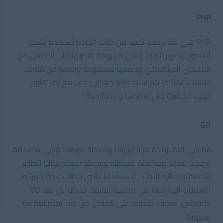
PHP
PHP هي لغة برمجة نصية من جانب الخادم تُستخدم بشكل
أساسي لتطوير الويب. وهي معروفة بقدرتها على التعامل مع
المحتوى الديناميكي ودعمها لمجموعة واسعة من قواعد
البيانات. غالبًا ما يتم استخدامه جنبًا إلى جنب مع أطر تطوير
الويب الشائعة مثل Laravel و Symfony.
GO
Go هي لغة برمجة تم تطويرها بواسطة Google وهي مصممة
لبرمجة فعالة ومتزامنة. بساطته وسرعته تجعله مثاليًا لتطوير
التطبيقات عالية الأداء ، لا سيما تلك التي تتطلب عددًا كبيرًا من
العمليات المتزامنة. في مناسبة سابقة، تحدثنا عن لغة GO
بالتفصيل، يمكنك الاطلعا على المقال من هنا.
تعلم لغة Go
بسهولة