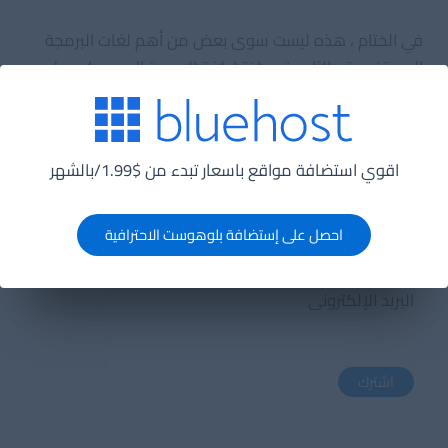
في الختام ، هذه ليست سوى بعض من أهم لغات البرمجة
المستخدمة حاليًا. يعتمد اختيار لغة البرمجة إلى حد كبير على
طبيعة المشروع وحجمه ، فضلاً عن خبرة فريق التطوير. مع
استمرار تطور التكنولوجيا ، من المرجح أن تظهر لغات برمجة
جديدة ، وستستمر اللغات الحالية في التطور لتلبية متطلبات
اقوي استضافة مواقع باسعار تبدء من $1.99/بالشهر
تطوير البرمجيات الحديثة.
احصل على إستضافة بلوهوست الاحترافية
اشترك فى القائمة البريدية
البريد الإلكترونى
اشترك