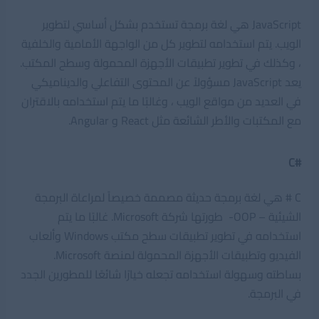
JavaScript هي لغة برمجة تستخدم بشكل أساسي لتطوير
الويب. يتم استخدامه لتطوير كل من الواجهة الأمامية والخلفية
، وكذلك في تطوير تطبيقات الأجهزة المحمولة وسطح المكتب.
يعد JavaScript مسؤولاً عن المحتوى التفاعلي والديناميكي
في العديد من مواقع الويب ، وغالبًا ما يتم استخدامه بالاقتران
مع المكتبات والأطر الشائعة مثل React و Angular.
#C
C # هي لغة برمجة حديثة مصممة خصيصاً لمراعاة البرمجة
الشيئية – OOP- طورتها شركة Microsoft. غالبًا ما يتم
استخدامه في تطوير تطبيقات سطح مكتب Windows وألعاب
الفيديو وتطبيقات الأجهزة المحمولة لمنصة Microsoft.
بساطته وسهولة استخدامه تجعله خيارًا شائعًا للمطورين الجدد
في البرمجة.