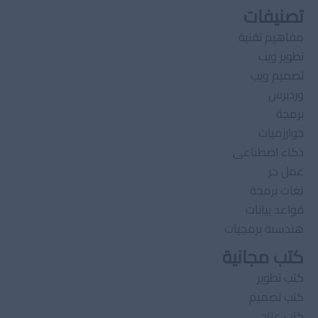
تصنيفات
مفاهيم تقنية
تطوير ويب
تصميم ويب
وردبرس
برمجة
خوارزميات
ذكاء اصطناعى
عمل حر
لغات برمجة
قواعد بيانات
هندسىة برمجيات
كتب مجانية
كتب تطوير
كتب تصميم
كتب عتاد