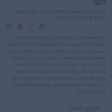
حالياً
اترك تعليقاً
/ بواسطة
Amr AbdElkarem
/
برمجة
,
تعليم
البرمجة للمبتدئين
,
لغات برمجة
لغات البرمجة هي العمود الفقري لتطوير البرامج الحديثة ،
مما يمكّن المطورين من كتابة التعليمات البرمجية التي تعمل
على تشغيل كل شيء من تطبيقات الويب إلى تطبيقات الهاتف
المحمول والذكاء الاصطناعي وغير ذلك. في حين أن هناك
المئات من لغات البرمجة المستخدمة اليوم ، فقد أصبحت
بعض اللغات هي الأكثر شيوعًا والمستخدمة على نطاق
واسع نظرًا لتعدد استخداماتها ودعم المجتمع والقدرة على
حل المشكلات المعقدة.فيما يلي بعض أهم لغات البرمجة
المستخدمة حاليًا:
محتوي المقال