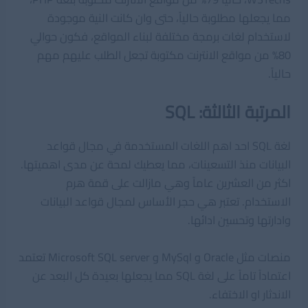
مما يجعلها مطلوبة حالياً، حتى وان كانت النية موجودة
لاستخدام لغات برمجة مختلفة لبناء المواقع، فكون حوالي
80% من مواقع الانترنت مكتوبة تجعل الطلب عليهم مهم
حالياً.
المرتبة الثالثة: SQL
لغة SQL احد اهم اللغات المستخدمة في مجال قواعد
البيانات منذ التسعينات، مما يعطيك لمحة عن مدى اهميتها.
اكثر من العشرين عاماً وهي مازالت على قمة هرم
الاستخدام. تعتبر هي حجر الأساس لمجال قواعد البيانات
وادارتها وتحسين ادائها.
منصات مثل Oracle و MySql و Microsoft SQL server تعتمد
اعتماداً تاماً على لغة SQL مما يجعلها بعيدة كل البعد عن
الاندثار او الاختفاء.