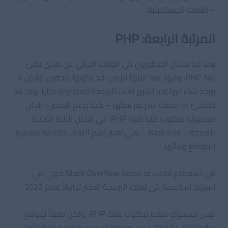
– اللغات المستقبلية.
المرتبة الرابعة: PHP
ربما قد يجادل المطورون في الوقت الحالي عن مدى بطئ
لغة PHP، وانها عفا عليها الزمن. قد يكونوا محقين، ولكن لا
يوجد شك انها احد اشهر لغات البرمجة المتداولة حالياً. ربما قد
تتفاجئ اذا علمت انه رغم بطئها – كما يزعم البعض- الا ان
فيسبوك مكتوب كلياً بلغة PHP. في مجال البنية التحتية
للبرمجة – Back End – هي تعتبر اهم اللغات الخاصة بتصميم
المواقع وبنائها.
في استطلاع قامت به منصة
Stack Overflow
فهي في
المرتبة الخامسة في لغات البرمجة الاكثر تداولاً لعام 2022.
ليس فيسبوك فقط مكتوب بلغة PHP، ولكن طبقاً لموقع
W3Techs، حاليا 79% من مواقع الانترنت مكتوبة بلغة PHP،