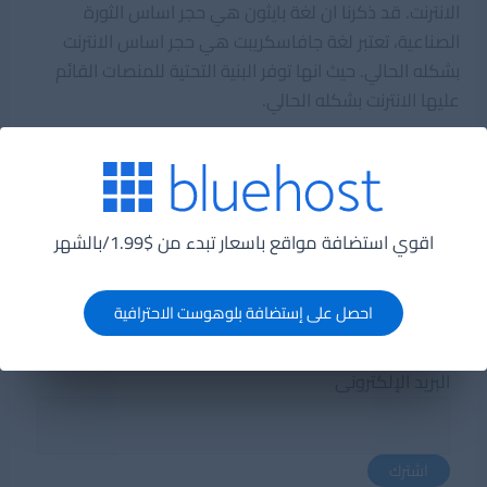
الانترنت. قد ذكرنا ان لغة بايثون هي حجر اساس الثورة
الصناعية، تعتبر لغة جافاسكريبت هي حجر اساس الانترنت
بشكله الحالي. حيث انها توفر البنية التحتية للمنصات القائم
عليها الانترنت بشكله الحالي.
علاوة على ذلك ، يوفر Java Script بنية يمكن الوصول إليها
من خلال الواجهة الأمامية والخلفية لمواقع الويب. تظل لغة
أساسية مستخدمة في React و Vue و Node.
اقوي استضافة مواقع باسعار تبدء من $1.99/بالشهر
احصل على إستضافة بلوهوست الاحترافية
اشترك فى القائمة البريدية
البريد الإلكترونى
اشترك