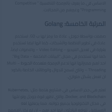
الاساس في ما يعرف بالبرمجة التنافسية ” Competitive
Programming” وغيرهم من المجالات.
المرتبة الخامسة: Golang
صممت بواسطة جوجل، عادة ما يرمز لها ب GO. تستخدم
عادة في تطوير الانظمة والشبكات، كما انها ايضا تستخدم
بغزارة في تعديل الفيديو – Video Editing – والاصوات ايضاً.
كما انها تستخدم في مجال “البيانات الضخمة – Big Data”.
احد اهم مميزاتها انها تدعم
البرمجة متعددة الخيوط
– Multi
Threading – والتي تسمح للدوال والوظائف الخاصة بالكود
ان تعمل بشكل متوازي.
تعتبر هي حجر الاساس في مشاريع هامة مثل:
,
Kubernetes
Blockchain
, and
Docker
، والتي تظهر قوة جوجل وتوغلها
في مجال التكنولوجيا بجميع جوانبه. مما يجعلها لغة
المستقبل. يتوقع الباحثون انها احد اهم – ان لم تكن اهمهم