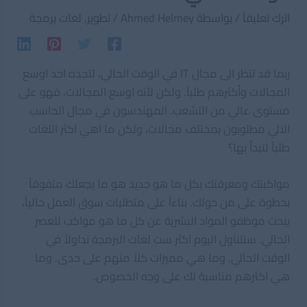
اترك تعليقاً
/ بواسطة
Ahmed Helmey
/
تطوير
,
لغات برمجة
ربما قد تنظر الى مجال IT في الوقت الحالي، لتجده احد اوسع
المجالات وأكثرهم طلباً. ولكن لأنه اوسع المجالات، فهو على
مستوى عالي من التشعب. المهندسون في مجال الحاسب
الالي مطلوبون بمختلف مجالات، ولكن ما اهي اكثر اللغات
طلباً لتبدأ بها؟
مواكبتك ومعرفتك بكل ما هو جديد هو ما يجعلك متفوقاً
بخطوة على من حولك. بناءاً على متطلبات سوق العمل حالياً،
يبحث موظفو المواد البشرية عن كل ما هو مواكب للعصر
الحالي. سنتناول اليوم اكثر ست لغات البرمجة تداولاً في
الوقت الحالي. وما هي مميزات كلاً منهم على حدى. وما
هي اكثرهم مناسبة لك على وجه الخصوص.