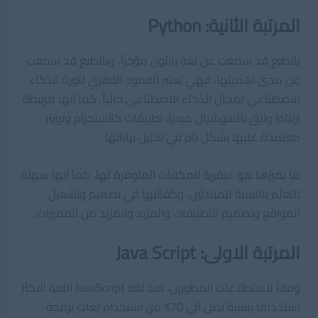
المرتبة الثانية: Python
بالطبع قد سمعت عن لغة بايثون مؤخراً، وبالطبع قد سمعت
عن مدى اهميتها، فهي تعتبر العمود الفقري لثورة الذكاء
الاصطناعي لمجال الذكاء الاصطناعي حالياً. كما انها مرتبطة
ارتباط وثيق بالسوشيال ميديا، تطبيقات كانستجرام وتويتر
معتمدة عليها بشكل تام في تحليل بياناتها.
ما يميزها هو عبقرية المكتبات المتوفرة لها
، كما انها سهلة
للتعلم بالنسبة للمبتدئين، وكفائتها في تصميم وتشغيل
المواقع وتصميم التطبيقات والمزيد والمزيد من المميزات.
المرتبة الاولى: Java Script
وفقاً لاستطلاعات المطورين، تعد لغة JavaScript اللغة الاكثر
استخداما بنسبة تصل الى 70% من استخدام لغات برمجة