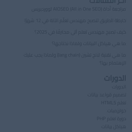
اخر المقالات
مراجعة أداة AIOSEO (All in One SEO) لووردبريس
خارطة الطريق لتصبح مهندس تعلّم الآلة في 12 شهرًا
كيف تصبح مهندس تعلم آلي محترفًا في 2025؟
ما هي هياكل البيانات ولماذا نحتاجها؟
ما هي تقنية لانج تشين (lang chain) ولماذا يجب عليك
الإهتمام بها؟
الدورات
الدورات
تصميم قواعد بيانات
تعلم HTML5
خوارزميات
دورة تعلم PHP
هياكل بيانات