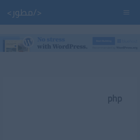
خطي
لى
Main
لمحتوى
Menu
php