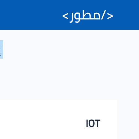
خطي
لى
لمحتوى
IOT