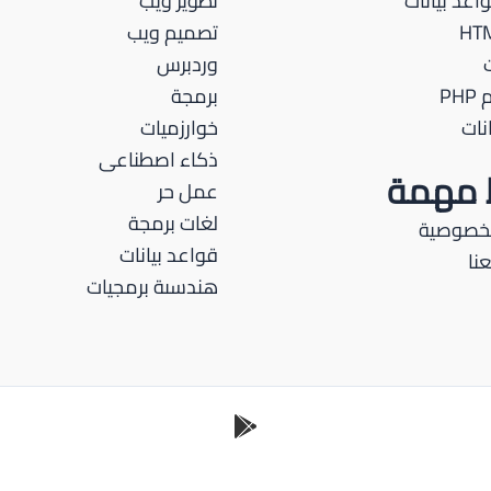
اعد بيانات
تطوير ويب
تصميم ويب
وردبرس
PH
برمجة
نات
خوارزميات
ذكاء اصطناعى
ط مهمة
عمل حر
لغات برمجة
لخصوصية
قواعد بيانات
نا
هندسىة برمجيات