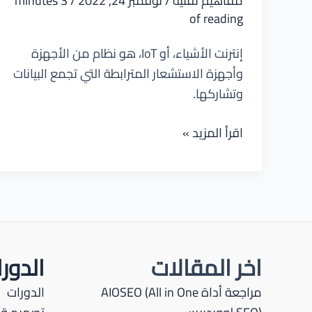
مفاهيم تقنية
/
نوفمبر 24, 2022
/
3 minutes
of reading
إنترنت الأشياء، أو IoT، هو نظام من الأجهزة
وأجهزة الاستشعار المترابطة التي تجمع البيانات
وتشاركها.
ما
اقرأ المزيد »
هو
إنترنت
الأشياء
Internet
Of
Things
اخر المقالات
الدور
مراجعة أداة AIOSEO (All in One
الدورات