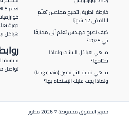
SEO) لووردبريس
تصميم قو
تعلم HTML5
خارطة الطريق لتصبح مهندس تعلّم
خوارزميات
الآلة في 12 شهرًا
دورة تعلم P
كيف تصبح مهندس تعلم آلي محترفًا
هياكل بيا
في 2025؟
رواب
ما هي هياكل البيانات ولماذا
سياسة ا
نحتاجها؟
تواصل مع
ما هي تقنية لانج تشين (lang chain)
ولماذا يجب عليك الإهتمام بها؟
جميع الحقوق محفوظة © 2026 مطور