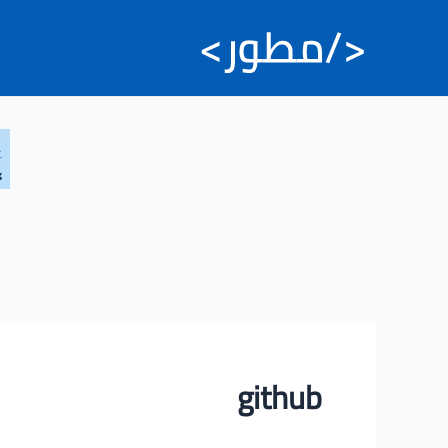
خطي
لى
لمحتوى
github