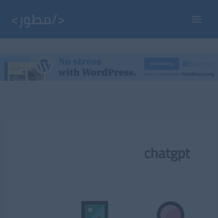
خطي
لى
Main
لمحتوى
Menu
chatgpt