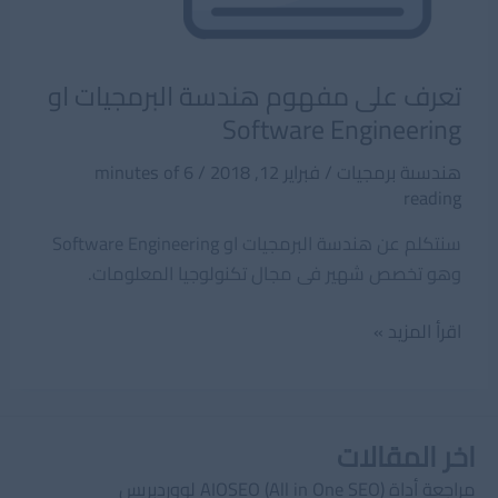
تعرف على مفهوم هندسة البرمجيات او
Software Engineering
هندسىة برمجيات
/
فبراير 12, 2018
/
6 minutes of
reading
سنتكلم عن هندسة البرمجيات او Software Engineering
وهو تخصص شهير فى مجال تكنولوجيا المعلومات.
تعرف
اقرأ المزيد »
على
مفهوم
هندسة
اخر المقالات
البرمجيات
او
مراجعة أداة AIOSEO (All in One SEO) لووردبريس