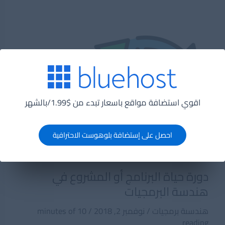
تصميم
البرنامج
Software
Design
فى
هندسة
البرمجيات
اقوي استضافة مواقع باسعار تبدء من $1.99/بالشهر
احصل على إستضافة بلوهوست الاحترافية
دورة حياة البرنامج أو المشروع في
هندسة البرمجيات
هندسىة برمجيات
/
نوفمبر 2, 2018
/
10 minutes of
reading