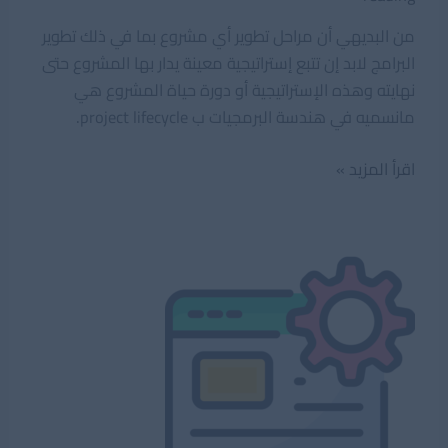
من البديهي أن مراحل تطوير أي مشروع بما في ذلك تطوير
البرامج لابد إن تتبع إستراتيجية معينة يدار بها المشروع حتى
نهايته وهذه الإستراتيجية أو دورة حياة المشروع هي
مانسميه في هندسة البرمجيات ب project lifecycle.
دورة
اقرأ المزيد »
حياة
البرنامج
أو
المشروع
في
هندسة
البرمجيات