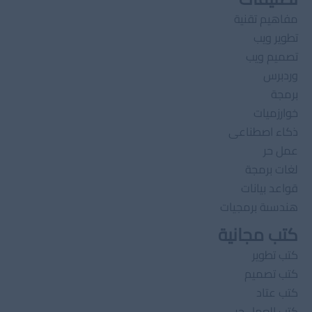
مفاهيم تقنية
تطوير ويب
تصميم ويب
وردبرس
برمجة
خوارزميات
ذكاء اصطناعى
عمل حر
لغات برمجة
قواعد بيانات
هندسىة برمجيات
كتب مجانية
كتب تطوير
كتب تصميم
كتب عتاد
كتب العمل حر