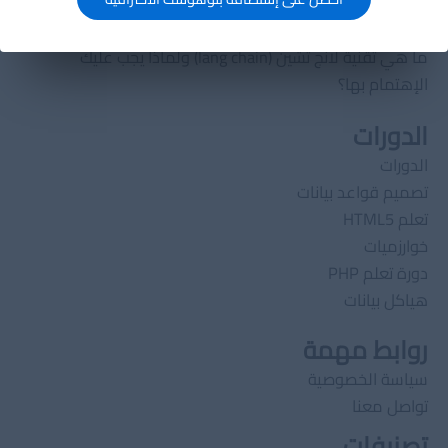
ما هي هياكل البيانات ولماذا نحتاجها؟
ما هي تقنية لانج تشين (lang chain) ولماذا يجب عليك
الإهتمام بها؟
الدورات
الدورات
تصميم قواعد بيانات
تعلم HTML5
خوارزميات
دورة تعلم PHP
هياكل بيانات
روابط مهمة
سياسة الخصوصية
تواصل معنا
تصنيفات