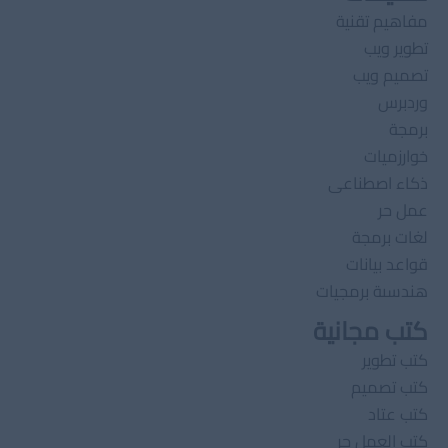
مفاهيم تقنية
تطوير ويب
تصميم ويب
وردبرس
برمجة
خوارزميات
ذكاء اصطناعى
عمل حر
لغات برمجة
قواعد بيانات
هندسىة برمجيات
كتب مجانية
كتب تطوير
كتب تصميم
كتب عتاد
كتب العمل حر