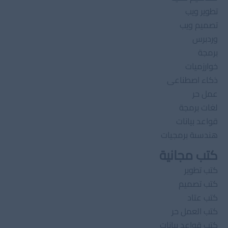
تطوير ويب
تصميم ويب
وردبرس
برمجة
خوارزميات
ذكاء اصطناعى
عمل حر
لغات برمجة
قواعد بيانات
هندسىة برمجيات
كتب مجانية
كتب تطوير
كتب تصميم
كتب عتاد
كتب العمل حر
كتب قواعد بيانات