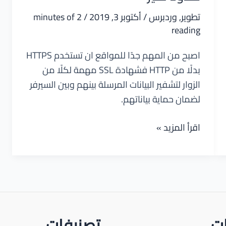
تطوير
,
وردبرس
/
أكتوبر 3, 2019
/
2 minutes of
reading
اصبح من المهم جدًا للمواقع ان تستخدم HTTPS
بدلًا من HTTP فشهادة SSL مهمة لكلًا من
الزوار لتشفير البيانات المرسلة بينهم وبين السيرفر
لضمان حماية بياناتهم.
تحويل
اقرأ المزيد »
موقعك
من
HTTP
إلى
HTTPS
بشكل
ات
تصنيفات