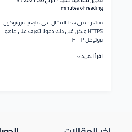
تطوير
,
مفاهيم تقنية
/
أبريل 30, 2021
/
3
minutes of reading
سنتعرف فى هذا المقال على مايعنيه بروتوكول
HTTPS ولكن قبل ذلك دعونا نتعرف على ماهو
بروتوكل HTTP
ماهو
اقرأ المزيد »
بروتوكول
HTTPS
وفيما
يستخدم
اخر المقالات
الدور