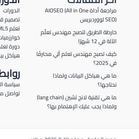
مراجعة أداة AIOSEO (All in One
الدورات
SEO) لووردبريس
تصميم قو
تعلم HTML5
خارطة الطريق لتصبح مهندس تعلّم
خوارزميات
الآلة في 12 شهرًا
دورة تعلم P
كيف تصبح مهندس تعلم آلي محترفًا
هياكل بيا
في 2025؟
رواب
ما هي هياكل البيانات ولماذا
سياسة ا
نحتاجها؟
تواصل مع
ما هي تقنية لانج تشين (lang chain)
ولماذا يجب عليك الإهتمام بها؟