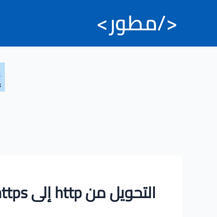
خطي
لى
لمحتوى
التحويل من http إلى https