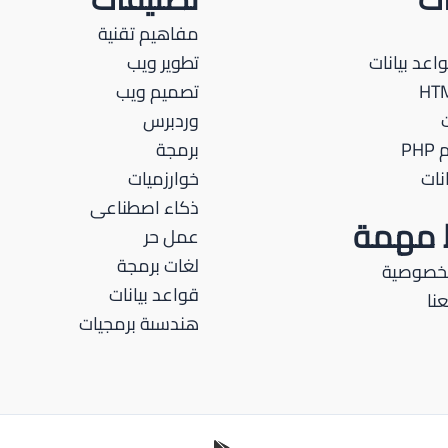
مجانى
مفاهيم تقنية
عن
اعد بيانات
تطوير ويب
طريق
تصميم ويب
كلاود
وردبرس
فلير
PH
برمجة
نات
خوارزميات
ذكاء اصطناعى
ط مهمة
عمل حر
لغات برمجة
لخصوصية
قواعد بيانات
نا
هندسىة برمجيات