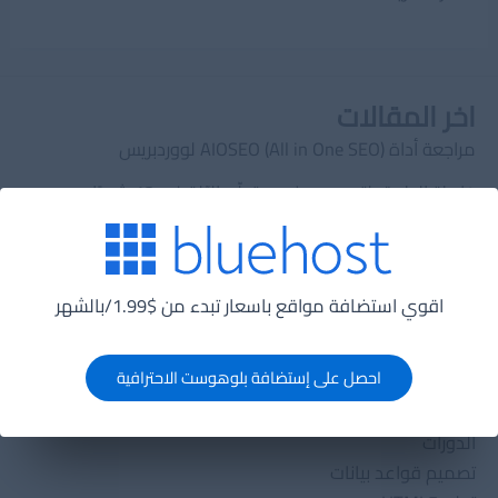
البيانات
Data
Mining
اخر المقالات
مراجعة أداة AIOSEO (All in One SEO) لووردبريس
خارطة الطريق لتصبح مهندس تعلّم الآلة في 12 شهرًا
كيف تصبح مهندس تعلم آلي محترفًا في 2025؟
ما هي هياكل البيانات ولماذا نحتاجها؟
اقوي استضافة مواقع باسعار تبدء من $1.99/بالشهر
ما هي تقنية لانج تشين (lang chain) ولماذا يجب عليك
الإهتمام بها؟
احصل على إستضافة بلوهوست الاحترافية
الدورات
الدورات
تصميم قواعد بيانات