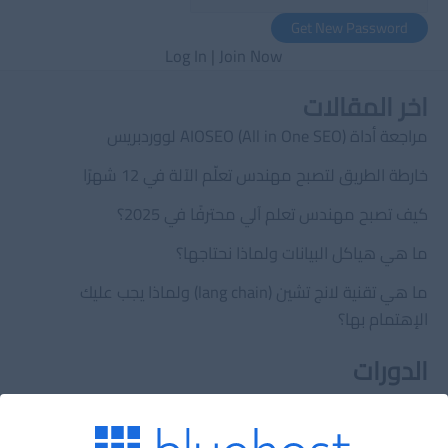
Log In
|
Join Now
اخر المقالات
مراجعة أداة AIOSEO (All in One SEO) لووردبريس
خارطة الطريق لتصبح مهندس تعلّم الآلة في 12 شهرًا
كيف تصبح مهندس تعلم آلي محترفًا في 2025؟
ما هي هياكل البيانات ولماذا نحتاجها؟
ما هي تقنية لانج تشين (lang chain) ولماذا يجب عليك
الإهتمام بها؟
الدورات
الدورات
تصميم قواعد بيانات