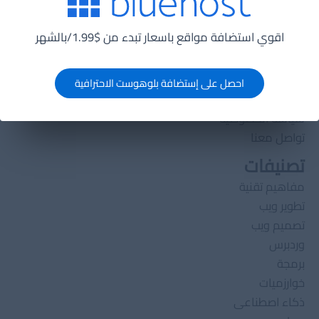
تعلم HTML5
خوارزميات
اقوي استضافة مواقع باسعار تبدء من $1.99/بالشهر
دورة تعلم PHP
هياكل بيانات
احصل على إستضافة بلوهوست الاحترافية
روابط مهمة
سياسة الخصوصية
تواصل معنا
تصنيفات
مفاهيم تقنية
تطوير ويب
تصميم ويب
وردبرس
برمجة
خوارزميات
ذكاء اصطناعى