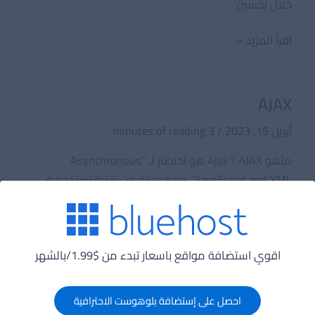
خلال تحسين
Agile
اقرأ المزيد »
AJAX
أبريل 15, 2023
/
3 minutes of reading
ماهو AJAX ؟ Ajax هو اختصار لـ “Asynchronous
JavaScript and XML”، وهو عبارة عن تقنية تستخدم في
تطوير تطبيقات الويب
AJAX
اقرأ المزيد »
اقوي استضافة مواقع باسعار تبدء من $1.99/بالشهر
API
احصل على إستضافة بلوهوست الاحترافية