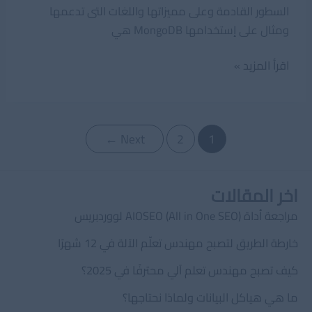
السطور القادمة وعلى مميزاتها واللغات التى تدعمها
ومثال على إستخدامها MongoDB هي
MongoDB
اقرأ المزيد »
Post
←
Next
2
1
pagination
اخر المقالات
مراجعة أداة AIOSEO (All in One SEO) لووردبريس
خارطة الطريق لتصبح مهندس تعلّم الآلة في 12 شهرًا
كيف تصبح مهندس تعلم آلي محترفًا في 2025؟
ما هي هياكل البيانات ولماذا نحتاجها؟