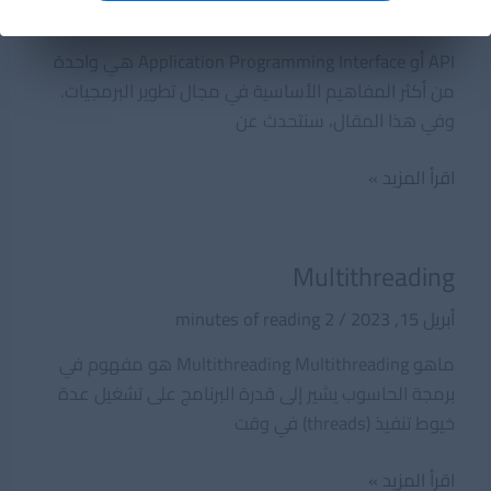
أبريل 15, 2023
/
2 minutes of reading
API أو Application Programming Interface هي واحدة
من أكثر المفاهيم الأساسية في مجال تطوير البرمجيات.
وفي هذا المقال، سنتحدث عن
API
اقرأ المزيد »
Multithreading
أبريل 15, 2023
/
2 minutes of reading
ماهو Multithreading Multithreading هو مفهوم في
برمجة الحاسوب يشير إلى قدرة البرنامج على تشغيل عدة
خيوط تنفيذ (threads) في وقت
Multithreading
اقرأ المزيد »