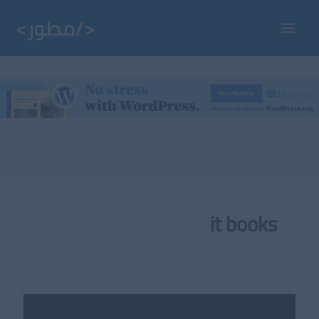
خطي
لى
Main
لمحتوى
Menu
it books