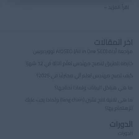
كتاب
اقرأ المزيد »
مدخل
للحاسب
الآلى
اخر المقالات
PDF
للتعريف
مراجعة أداة AIOSEO (All in One SEO) لووردبريس
بمكونات
خارطة الطريق لتصبح مهندس تعلّم الآلة في 12 شهرًا
الحاسوب
كيف تصبح مهندس تعلم آلي محترفًا في 2025؟
ما هي هياكل البيانات ولماذا نحتاجها؟
ما هي تقنية لانج تشين (lang chain) ولماذا يجب عليك
الإهتمام بها؟
الدورات
الدورات