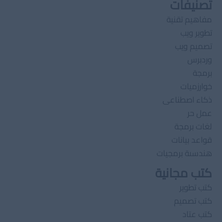
تصنيفات
مفاهيم تقنية
تطوير ويب
تصميم ويب
وردبرس
برمجة
خوارزميات
ذكاء اصطناعى
عمل حر
لغات برمجة
قواعد بيانات
هندسىة برمجيات
كتب مجانية
كتب تطوير
كتب تصميم
كتب عتاد