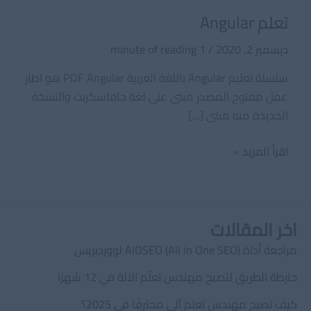
تعلم Angular
ديسمبر 2, 2020
/
1 minute of reading
سلسلة تعليم Angular باللغة العربية PDF Angular هو اطار
عمل مفتوح المصدر مبنى على لغة جافاسكربت والنسخة
الجديدة منه مبنى […]
تعلم
اقرأ المزيد »
Angular
اخر المقالات
مراجعة أداة AIOSEO (All in One SEO) لووردبريس
خارطة الطريق لتصبح مهندس تعلّم الآلة في 12 شهرًا
كيف تصبح مهندس تعلم آلي محترفًا في 2025؟