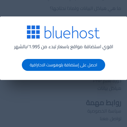
ما هي هياكل البيانات ولماذا نحتاجها؟
ما هي تقنية لانج تشين (lang chain) ولماذا يجب عليك
الإهتمام بها؟
الدورات
اقوي استضافة مواقع باسعار تبدء من $1.99/بالشهر
الدورات
تصميم قواعد بيانات
احصل على إستضافة بلوهوست الاحترافية
تعلم HTML5
خوارزميات
دورة تعلم PHP
هياكل بيانات
روابط مهمة
سياسة الخصوصية
تواصل معنا