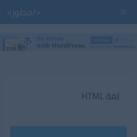
خطي
لى
Main
لمحتوى
Menu
لغة HTML