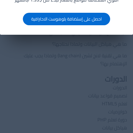
اخر المقالات
مراجعة أداة AIOSEO (All in One SEO) لووردبريس
احصل على إستضافة بلوهوست الاحترافية
خارطة الطريق لتصبح مهندس تعلّم الآلة في 12 شهرًا
كيف تصبح مهندس تعلم آلي محترفًا في 2025؟
ما هي هياكل البيانات ولماذا نحتاجها؟
ما هي تقنية لانج تشين (lang chain) ولماذا يجب عليك
الإهتمام بها؟
الدورات
الدورات
تصميم قواعد بيانات
تعلم HTML5
خوارزميات
دورة تعلم PHP
هياكل بيانات