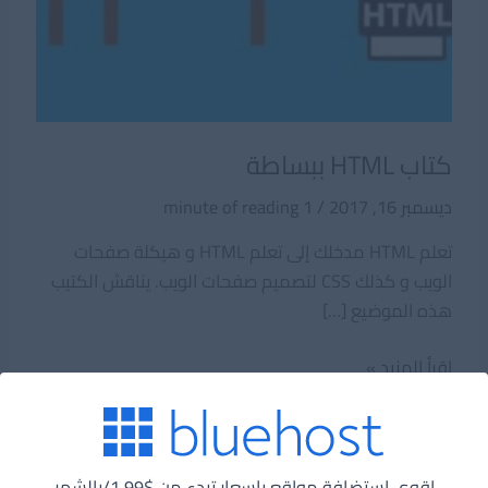
كتاب HTML ببساطة
ديسمبر 16, 2017
/
1 minute of reading
تعلم HTML مدخلك إلى تعلم HTML و هيكلة صفحات
الويب و كذلك CSS لتصميم صفحات الويب. يناقش الكتيب
هذه الموضيع […]
كتاب
اقرأ المزيد »
HTML
ببساطة
اقوي استضافة مواقع باسعار تبدء من $1.99/بالشهر