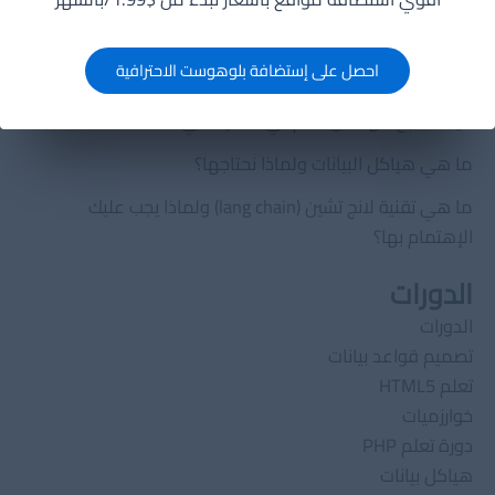
اخر المقالات
مراجعة أداة AIOSEO (All in One SEO) لووردبريس
احصل على إستضافة بلوهوست الاحترافية
خارطة الطريق لتصبح مهندس تعلّم الآلة في 12 شهرًا
كيف تصبح مهندس تعلم آلي محترفًا في 2025؟
ما هي هياكل البيانات ولماذا نحتاجها؟
ما هي تقنية لانج تشين (lang chain) ولماذا يجب عليك
الإهتمام بها؟
الدورات
الدورات
تصميم قواعد بيانات
تعلم HTML5
خوارزميات
دورة تعلم PHP
هياكل بيانات