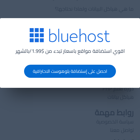
ما هي هياكل البيانات ولماذا نحتاجها؟
ما هي تقنية لانج تشين (lang chain) ولماذا يجب عليك
الإهتمام بها؟
الدورات
اقوي استضافة مواقع باسعار تبدء من $1.99/بالشهر
الدورات
تصميم قواعد بيانات
تعلم HTML5
احصل على إستضافة بلوهوست الاحترافية
خوارزميات
دورة تعلم PHP
هياكل بيانات
روابط مهمة
سياسة الخصوصية
تواصل معنا