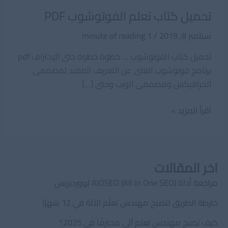
تحميل كتاب تعلم الفوتوشوب PDF
سبتمبر 8, 2019
/
1 minute of reading
تحميل كتاب الفوتوشوب … خطوة خطوة حتى الإحتراف pdf
برنامج فوتوشوب الغنى عن التعريف المفيد لمصممى
الجرافيكس ومصممى الويب وحتى […]
تحميل
اقرأ المزيد »
كتاب
تعلم
الفوتوشوب
اخر المقالات
PDF
مراجعة أداة AIOSEO (All in One SEO) لووردبريس
خارطة الطريق لتصبح مهندس تعلّم الآلة في 12 شهرًا
كيف تصبح مهندس تعلم آلي محترفًا في 2025؟