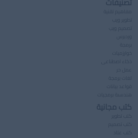
تصنيفات
مفاهيم تقنية
تطوير ويب
تصميم ويب
وردبرس
برمجة
خوارزميات
ذكاء اصطناعى
عمل حر
لغات برمجة
قواعد بيانات
هندسىة برمجيات
كتب مجانية
كتب تطوير
كتب تصميم
كتب عتاد