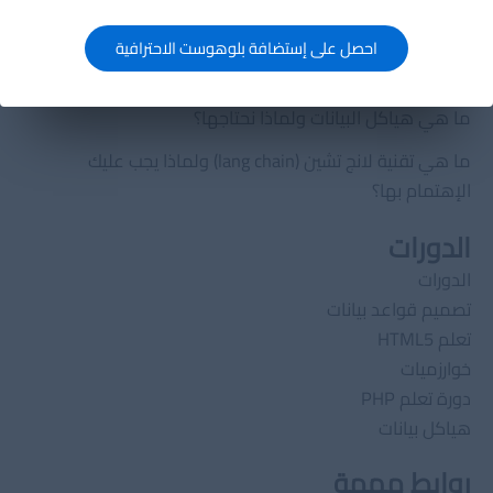
خارطة الطريق لتصبح مهندس تعلّم الآلة في 12 شهرًا
احصل على إستضافة بلوهوست الاحترافية
كيف تصبح مهندس تعلم آلي محترفًا في 2025؟
ما هي هياكل البيانات ولماذا نحتاجها؟
ما هي تقنية لانج تشين (lang chain) ولماذا يجب عليك
الإهتمام بها؟
الدورات
الدورات
تصميم قواعد بيانات
تعلم HTML5
خوارزميات
دورة تعلم PHP
هياكل بيانات
روابط مهمة