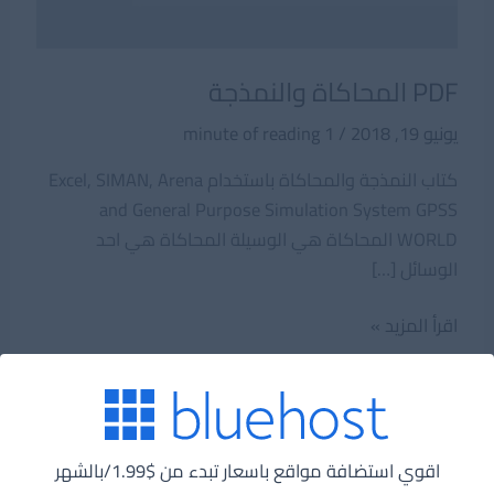
PDF المحاكاة والنمذجة
يونيو 19, 2018
/
1 minute of reading
كتاب النمذجة والمحاكاة باستخدام Excel, SIMAN, Arena
and General Purpose Simulation System GPSS
WORLD المحاكاة ھي الوسیلة المحاكاة ھي احد
الوسائل […]
PDF
اقرأ المزيد »
المحاكاة
والنمذجة
اخر المقالات
اقوي استضافة مواقع باسعار تبدء من $1.99/بالشهر
مراجعة أداة AIOSEO (All in One SEO) لووردبريس