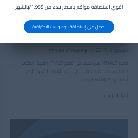
اقوي استضافة مواقع باسعار تبدء من $1.99/بالشهر
احصل على إستضافة بلوهوست الاحترافية
كتاب نحو فهم أعمق لتقنيات HTML5
ديسمبر 4, 2017
/
1 minute of reading
تعلم HTML5 هل تفكر فى تعلم HTML5 فهذا الكتاب
المناسب لك فلا يخفى على احد القوة الكبيرة التى
اضافتها HTML5 للويب
كتاب
اقرأ المزيد »
نحو
فهم
أعمق
لتقنيات
HTML5