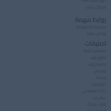
دورة تعلم PHP
هياكل بيانات
روابط مهمة
سياسة الخصوصية
تواصل معنا
تصنيفات
مفاهيم تقنية
تطوير ويب
تصميم ويب
وردبرس
برمجة
خوارزميات
ذكاء اصطناعى
عمل حر
لغات برمجة
قواعد بيانات