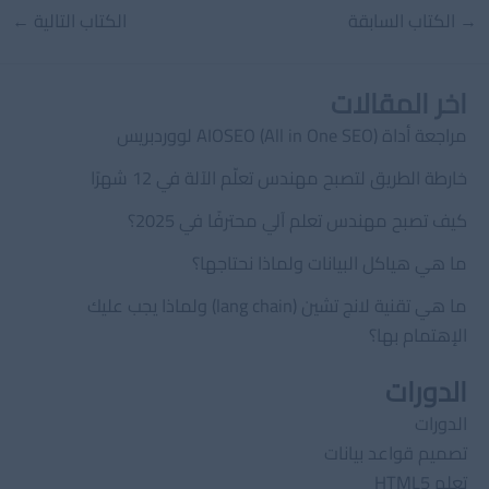
Post
→
الكتاب السابقة
الكتاب التالية
←
navigation
اخر المقالات
مراجعة أداة AIOSEO (All in One SEO) لووردبريس
خارطة الطريق لتصبح مهندس تعلّم الآلة في 12 شهرًا
كيف تصبح مهندس تعلم آلي محترفًا في 2025؟
ما هي هياكل البيانات ولماذا نحتاجها؟
ما هي تقنية لانج تشين (lang chain) ولماذا يجب عليك
الإهتمام بها؟
الدورات
الدورات
تصميم قواعد بيانات
تعلم HTML5