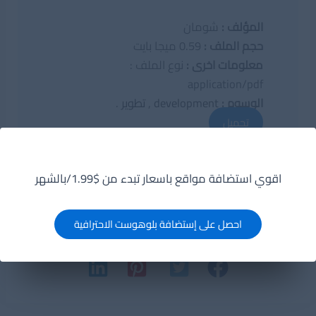
المؤلف :
شومان
حجم الملف :
0.59 ميجا بايت
معلومات اخرى :
نوع الملف :
application/pdf
الوسوم :
development
,
تطوير
.
تحميل
اقوي استضافة مواقع باسعار تبدء من $1.99/بالشهر
احصل على إستضافة بلوهوست الاحترافية
شارك على وسائل التواصل