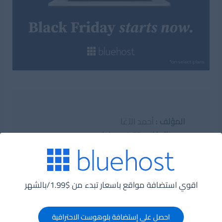
المؤلف :
أحمد الآغا
حجم الملف :
4.53 ميجا بايت
معلومات اخرى :
نوع الملف :
application/pdf
الوسوم :
development
,
تطوير
.
اقوي استضافة مواقع باسعار تبدء من $1.99/بالشهر
تحميل
احصل على إستضافة بلوهوست الاحترافية