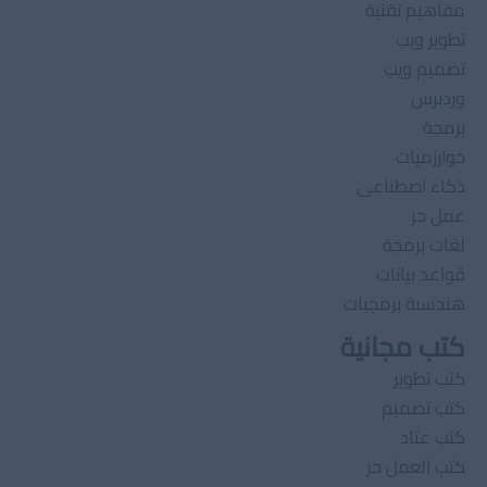
مفاهيم تقنية
تطوير ويب
تصميم ويب
وردبرس
برمجة
خوارزميات
ذكاء اصطناعى
عمل حر
لغات برمجة
قواعد بيانات
هندسىة برمجيات
كتب مجانية
كتب تطوير
كتب تصميم
كتب عتاد
كتب العمل حر