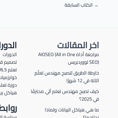
Post
→
الكتاب السابقة
navigation
اخر المقالات
الدور
مراجعة أداة AIOSEO (All in One
الدورات
SEO) لووردبريس
تصميم قو
تعلم HTML5
خارطة الطريق لتصبح مهندس تعلّم
خوارزميات
الآلة في 12 شهرًا
دورة تعلم P
كيف تصبح مهندس تعلم آلي محترفًا
هياكل بيا
في 2025؟
رواب
ما هي هياكل البيانات ولماذا
سياسة ا
نحتاجها؟