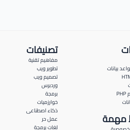
ات
تصنيفات
مفاهيم تقنية
اعد بيانات
تطوير ويب
تصميم ويب
وردبرس
PH
برمجة
نات
خوارزميات
ذكاء اصطناعى
ط مهمة
عمل حر
لغات برمجة
لخصوصية