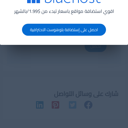
المؤلف :
جميل حسين طويله
اقوي استضافة مواقع باسعار تبدء من $1.99/بالشهر
حجم الملف :
3.12 ميجا بايت
معلومات اخرى :
نوع الملف :
احصل على إستضافة بلوهوست الاحترافية
application/pdf
الوسوم :
security
,
حماية
.
تحميل
شارك على وسائل التواصل