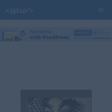
خطي
لى
Main
لمحتوى
Menu