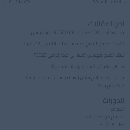
Post
→
الكتاب السابقة
الكتاب التالية
←
navigation
اخر المقالات
مراجعة أداة AIOSEO (All in One SEO) لووردبريس
خارطة الطريق لتصبح مهندس تعلّم الآلة في 12 شهرًا
كيف تصبح مهندس تعلم آلي محترفًا في 2025؟
ما هي هياكل البيانات ولماذا نحتاجها؟
ما هي تقنية لانج تشين (lang chain) ولماذا يجب عليك
الإهتمام بها؟
الدورات
الدورات
تصميم قواعد بيانات
تعلم HTML5