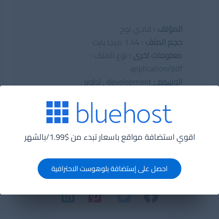
المؤلف :
فادي نوح
حجم الملف :
1.44 ميجا بايت
معلومات اخرى :
نوع الملف :
application/pdf
الوسوم :
development
,
تطوير
.
تحميل
اقوي استضافة مواقع باسعار تبدء من $1.99/بالشهر
احصل على إستضافة بلوهوست الاحترافية
شارك على وسائل التواصل