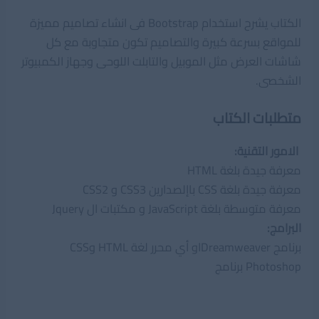
الكتاب يشرح استخدام Bootstrap فى انشاء تصاميم مميزة
للمواقع بسرعة كبيرة والتصاميم تكون متجاوبة مع كل
شاشات العرض مثل الموبيل والتابلت اللوحى وجهاز الكمبيوتر
الشخصى.
متطلبات الكتاب
الامور التقنية:
معرفة جيدة بلغة HTML
معرفة جيدة بلغة CSS باإلصدارين CSS3 و CSS2
معرفة متوسطة بلغة JavaScript و مكتبات ال Jquery
البرامج:
برنامج Dreamweaverاو أي محرر لغة HTML وCSS
Photoshop برنامج