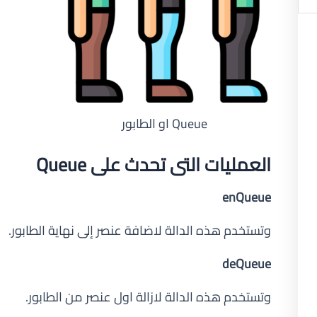
ات
تصنيفات
مفاهيم تقنية
اعد بيانات
تطوير ويب
تصميم ويب
وردبرس
Queue او الطابور
PH
برمجة
نات
خوارزميات
العمليات التى تحدث على Queue
ذكاء اصطناعى
ط مهمة
عمل حر
enQueue
لغات برمجة
لخصوصية
وتستخدم هذه الدالة لاضافة عنصر إلى نهاية الطابور.
قواعد بيانات
نا
هندسىة برمجيات
deQueue
وتستخدم هذه الدالة لازالة اول عنصر من الطابور.