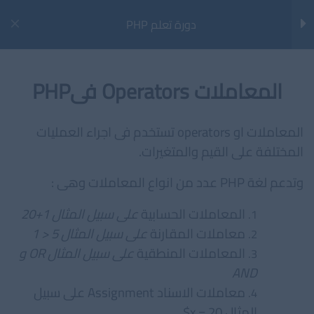
خطي
دورة تعلم PHP
لى
Main
لمحتوى
Menu
مقدمة للغة PHP
26
المعاملات Operators فىPHP
مقدمة للغة PHP
المعاملات او operators تستخدم فى اجراء العمليات
كيفية تثبيت برنامج XAMPP
المختلفة على القيم والمتغيرات.
الرئيسية
الدورات
تطوير الويب
وتدعم لغة PHP عدد من انواع المعاملات وهى :
بناء الجمل Syntax فى لغة PHP
اخر المقالات
المعاملات الحسابية
على سبيل المثال 1+20
المتغيرات فى PHP
مراجعة أداة AIOSEO (All in One SEO) لووردبريس
معاملات المقارنة
على سبيل المثال 5 < 1
المعاملات المنطقية
على سبيل المثال OR و
خارطة الطريق لتصبح مهندس تعلّم الآلة في 12 شهرًا
انواع البيانات فى PHP
AND
كيف تصبح مهندس تعلم آلي محترفًا في 2025؟
معاملات الاسناد Assignment على سبيل
الثوابت Constants فى PHP
ما هي هياكل البيانات ولماذا نحتاجها؟
المثال 20 = x$