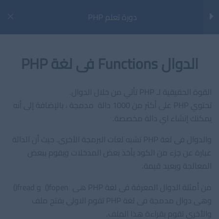
خطي
دورة تعلم PHP
لى
Main
لمحتوى
Menu
مقدمة للغة PHP
26
الدوال Functions فى لغة PHP
مقدمة للغة PHP
القوة الحقيقية لـ PHP تأتي من خلال الدوال.
كيفية تثبيت برنامج XAMPP
تحتوي PHP على أكثر من 1000 دالة مدمجة ، بالإضافة إلى أنه
الرئيسية
الدورات
تطوير الويب
يمكنك إنشاء اي دالة مخصصة.
بناء الجمل Syntax فى لغة PHP
اخر المقالات
والدوال فى لغة PHP تشبه لغات البرمجة الأخرى. حيث أن الدالة
عبارة عن جزء من الكود يأخذ بعض المدخلات ويقوم ببعض
المتغيرات فى PHP
مراجعة أداة AIOSEO (All in One SEO) لووردبريس
المعالجة ويعيد قيمة.
خارطة الطريق لتصبح مهندس تعلّم الآلة في 12 شهرًا
انواع البيانات فى PHP
من أمثلة الدوال المعرفة فى لغة PHP هى fopen() و fread()
كيف تصبح مهندس تعلم آلي محترفًا في 2025؟
وهى دوال مدمجة فى لغة PHP تقوم الاولى بفتح ملف
الثوابت Constants فى PHP
والأخرى تقوم بقراءة هذا الملف.
ما هي هياكل البيانات ولماذا نحتاجها؟