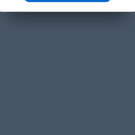
مفاهيم تقنية
تطوير ويب
تصميم ويب
وردبرس
برمجة
خوارزميات
ذكاء اصطناعى
عمل حر
لغات برمجة
قواعد بيانات
هندسىة برمجيات
كتب مجانية
كتب تطوير
كتب تصميم
كتب عتاد
كتب العمل حر