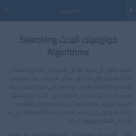
خطي
خوارزميات
لى
Main
لمحتوى
Menu
تحليل الخوارزميات
1
خوارزميات البحث Searching
Algorithms
خوارزميات البحث
3
الرئيسية
الدورات
خوارزميات و هياكل بيانات
سوف ننتقل فى فيما بقا فى الدورة إلى بعض المشاكل
خوارزميات البحث Searching
الأكثر شيوعًا التي تنشأ في مجال البرمجة ، مثل خوارزميات
Algorithms
البحث Searching والترتيب Sorting. في هذا الفصل سوف
اخر المقالات
ندرس البحث. والترتيب فى فصل لاحق. البحث هو عملية
خوارزمية البحث الثنائى Binary
مراجعة أداة AIOSEO (All in One SEO) لووردبريس
حسابية لإيجاد عنصر معين في مجموعة من العناصر.
Search
خارطة الطريق لتصبح مهندس تعلّم الآلة في 12 شهرًا
عادةً ما يكون خرج برنامج البحث إما True أو False على ما
خوارزمية البحث الخطى Linear
إذا كان العنصر موجودًا أم لا.
كيف تصبح مهندس تعلم آلي محترفًا في 2025؟
Search
مثال : البحث عن العنصر 5 فى مصفوفة تتكون من هذه
ما هي هياكل البيانات ولماذا نحتاجها؟