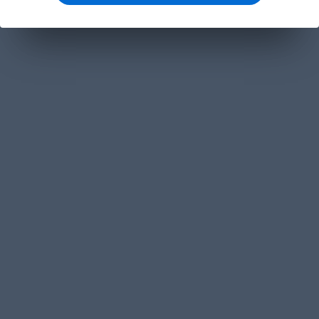
مفاهيم تقنية
تطوير ويب
تصميم ويب
وردبرس
برمجة
خوارزميات
ذكاء اصطناعى
عمل حر
لغات برمجة
قواعد بيانات
هندسىة برمجيات
كتب مجانية
كتب تطوير
كتب تصميم
كتب عتاد
كتب العمل حر