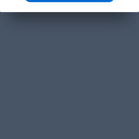
مفاهيم تقنية
تطوير ويب
تصميم ويب
مشاريع عملية
4
وردبرس
برمجة
خوارزميات
مواضيع متقدمة
4
ذكاء اصطناعى
عمل حر
لغات برمجة
قواعد بيانات
هندسىة برمجيات
كتب مجانية
كتب تطوير
كتب تصميم
كتب عتاد
كتب العمل حر