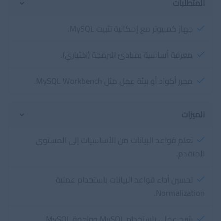
المتطلبات
جهاز كمبيوتر مع إمكانية تثبيت MySQL.
معرفة أساسية بمبادئ البرمجة (اختياري).
محرر أكواد أو بيئة عمل مثل MySQL Workbench.
الميزات
تعلم قواعد البيانات من الأساسيات إلى المستوى
المتقدم.
تحسين أداء قواعد البيانات باستخدام عملية
Normalization.
شرح عملي باستخدام MySQL وواجهة MySQL