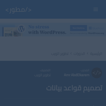
خطي
لى
Main
لمحتوى
Menu
الرئيسية
الدورات
تطوير الويب
المدرب
التصنيف
Amr AbdElkarem
تطوير الويب
تصميم قواعد بيانات