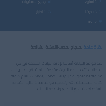
4 أسابيع
جميع المستويات
13 درسًا
0 اختبار
32 طالبًا
نظرة عامة
المنهاج
المدرب
الأسئلة الشائعة
تعد قواعد البيانات أساسًا لإدارة البيانات الضخمة في كل
المجالات. تقدم هذه الدورة مقدمة شاملة لقواعد البيانات،
وكيفية تصميمها وإدارتها باستخدام MySQL. ستتعلم كيفية
كتابة استعلامات SQL وتصميم قواعد بيانات عالية الكفاءة
باستخدام مفاهيم التطبيع ونمذجة البيانات.