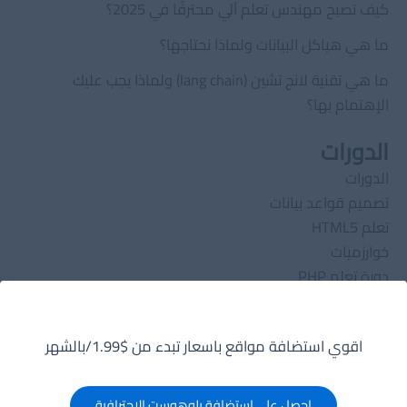
كيف تصبح مهندس تعلم آلي محترفًا في 2025؟
ما هي هياكل البيانات ولماذا نحتاجها؟
ما هي تقنية لانج تشين (lang chain) ولماذا يجب عليك
الإهتمام بها؟
الدورات
الدورات
تصميم قواعد بيانات
تعلم HTML5
خوارزميات
دورة تعلم PHP
هياكل بيانات
روابط مهمة
اقوي استضافة مواقع باسعار تبدء من $1.99/بالشهر
سياسة الخصوصية
تواصل معنا
احصل على إستضافة بلوهوست الاحترافية