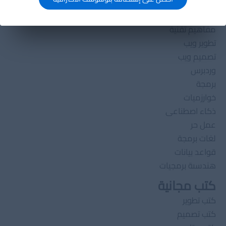
تصنيفات
مفاهيم تقنية
تطوير ويب
تصميم ويب
وردبرس
برمجة
خوارزميات
ذكاء اصطناعى
عمل حر
لغات برمجة
قواعد بيانات
هندسىة برمجيات
كتب مجانية
كتب تطوير
كتب تصميم