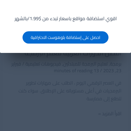
اقوي استضافة مواقع باسعار تبدء من $1.99/بالشهر
احصل على إستضافة بلوهوست الاحترافية
افضل الدورات العربية لتعلم البرمجة
برمجة
,
تعليم البرمجة للمبتدئين
,
فيديوهات تعليمية
/
فبراير
13 minutes of reading
/
23, 2023
في العصر الرقمي اليوم ، الطلب على مهارات تطوير
البرمجيات في أعلى مستوياته على الإطلاق. سواء كنت
تتطلع إلى ممارسة
افضل
اقرأ المزيد »
الدورات
العربية