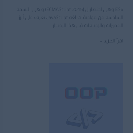
ES6 وهى اختصار ل (ECMAScript 2015) و هي النسخة
السادسة من مواصفات لغة JavaScript. تعرف على أبرز
المميزات والإضافات فى هذا الإصدار
ماهو
اقرأ المزيد »
ES6
فى
جافاسكربت؟
تعرف
على
أهم
إصدارات
جافاسكربت