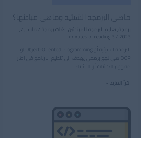
ماهى البرمجة الشيئية وماهى مبادئها؟
برمجة
,
تعليم البرمجة للمبتدئين
,
لغات برمجة
/
مارس 7,
3 minutes of reading
/
2023
البرمجة الشيئية أو Object-Oriented Programming او
OOP هي نهج برمجي يهدف إلى تنظيم البرنامج فى إطار
مفهوم الكائنات أو الأشياء
ماهى
اقرأ المزيد »
البرمجة
الشيئية
وماهى
مبادئها؟