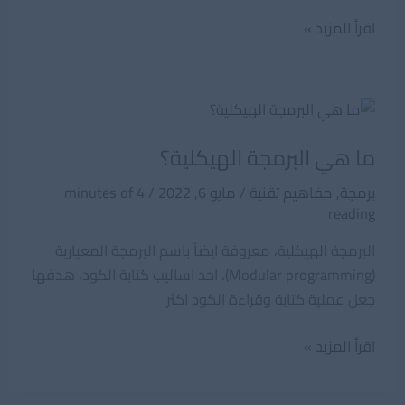
تعليم
اقرأ المزيد »
البرمجة
للمبتدئين:
أهمية
حل
المشكلات
ما هي البرمجة الهيكلية؟
برمجة
,
مفاهيم تقنية
/
مايو 6, 2022
/
4 minutes of
reading
البرمجة الهيكلية، معروفة ايضاً باسم البرمجة المعيارية
(Modular programming)، احد اساليب كتابة الكود، هدفها
جعل عملية كتابة وقراءة الكود اكثر
ما
اقرأ المزيد »
هي
البرمجة