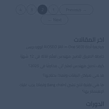
الهيكلية؟
Post
4
3
2
1
Previous
→
pagination
←
Next
اخر المقالات
مراجعة أداة AIOSEO (All in One SEO) لووردبريس
خارطة الطريق لتصبح مهندس تعلّم الآلة في 12 شهرًا
كيف تصبح مهندس تعلم آلي محترفًا في 2025؟
ما هي هياكل البيانات ولماذا نحتاجها؟
ما هي تقنية لانج تشين (lang chain) ولماذا يجب عليك
الإهتمام بها؟
الدورات