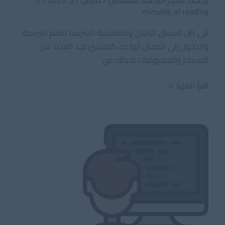
برمجة
,
تعليم البرمجة للمبتدئين
/
مارس 27, 2023
/
5
minutes of reading
في ظل السباق الراهن والمنافسة الشرسة لتعلم البرمجة
والدخول إلى المجال الواعد، كمبتدئ تجد العديد من
المصادر والفيديوهات تحدثك عن
مراجعة
اقرأ المزيد »
لدورة
علوم
الحاسوب
المقدمة
من
أكاديمية
حسوب