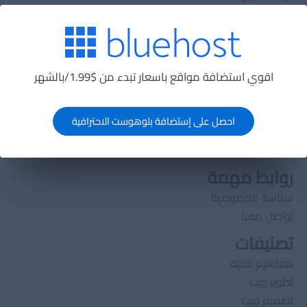
الدورات
الدورات
تصميم قواعد بيانات
اقوي استضافة مواقع باسعار تبدء من $1.99/بالشهر
تعلم HTML5
خوارزميات
احصل على إستضافة بلوهوست الاحترافية
دورة تعلم PHP
هياكل بيانات
روابط مهمة
سياسة الخصوصية
تواصل معنا
تصنيفات
مفاهيم تقنية
تطوير ويب
تصميم ويب