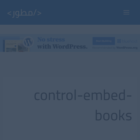
خطي
لى
Main
لمحتوى
Menu
control-embed-
books