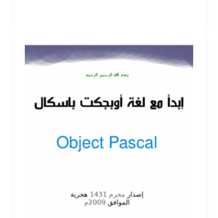
تعلم
البرمجة
بلغة
php