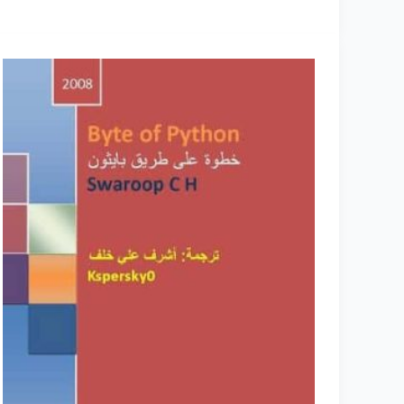
مع
لغة
البرمجة
جافا