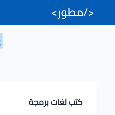
خطي
لى
لمحتوى
كتب لغات برمجة