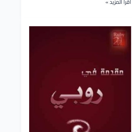
كتاب
اقرأ المزيد »
تعلم
البرمجة
مع
بيثون
3
بالعربي