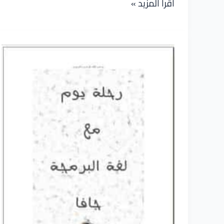
بناء
اقرأ المزيد »
التطبيقات
مع
Python
بالإعتماد
على
GTK
و
SQLite