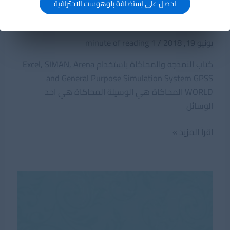
احصل على إستضافة بلوهوست الاحترافية
PDF المحاكاة والنمذجة
يونيو 19, 2018
/
1 minute of reading
كتاب النمذجة والمحاكاة باستخدام Excel, SIMAN, Arena
and General Purpose Simulation System GPSS
WORLD المحاكاة ھي الوسیلة المحاكاة ھي احد
الوسائل
PDF
اقرأ المزيد »
المحاكاة
والنمذجة