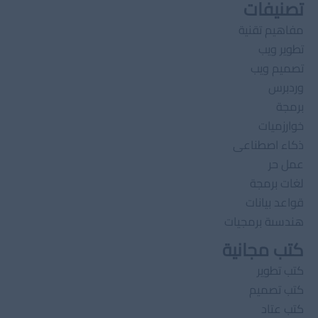
تصنيفات
مفاهيم تقنية
تطوير ويب
تصميم ويب
وردبرس
برمجة
خوارزميات
ذكاء اصطناعى
عمل حر
لغات برمجة
قواعد بيانات
هندسىة برمجيات
كتب مجانية
كتب تطوير
كتب تصميم
كتب عتاد