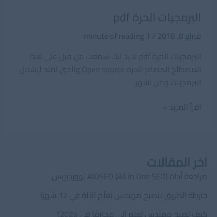
البرمجيات الحرة pdf
فبراير 8, 2018
/
1 minute of reading
البرمجيات الحرة pdf لا بد انك سمعت من قبل على هذا
المصطلح المصادر الحرة Open source والذى امتد ليشمل
البرمجيات ومن اشهر
البرمجيات
اقرأ المزيد »
الحرة
pdf
اخر المقالات
مراجعة أداة AIOSEO (All in One SEO) لووردبريس
خارطة الطريق لتصبح مهندس تعلّم الآلة في 12 شهرًا
كيف تصبح مهندس تعلم آلي محترفًا في 2025؟