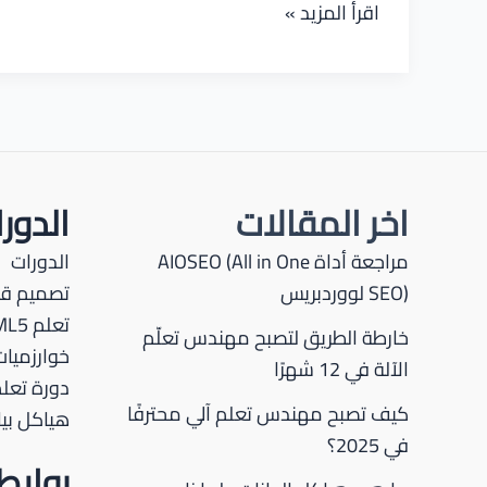
تقنيات
اقرأ المزيد »
الاختراق
المادى
اخر المقالات
الدور
مراجعة أداة AIOSEO (All in One
الدورات
SEO) لووردبريس
تصميم قو
تعلم HTML5
خارطة الطريق لتصبح مهندس تعلّم
خوارزميات
الآلة في 12 شهرًا
دورة تعلم P
كيف تصبح مهندس تعلم آلي محترفًا
هياكل بيا
في 2025؟
رواب