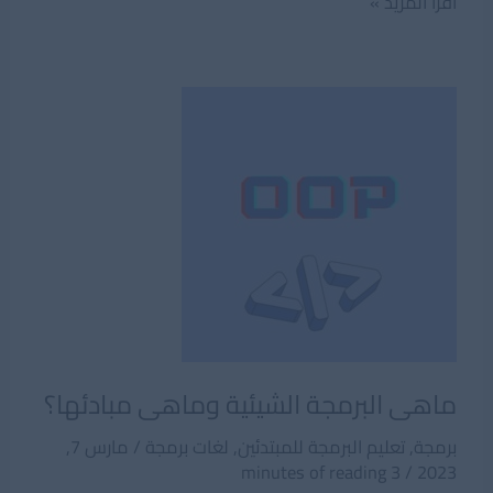
ماهو
اقرأ المزيد »
ES6
فى
جافاسكربت؟
تعرف
على
أهم
إصدارات
جافاسكربت
ماهى البرمجة الشيئية وماهى مبادئها؟
برمجة
,
تعليم البرمجة للمبتدئين
,
لغات برمجة
/
مارس 7,
3 minutes of reading
/
2023