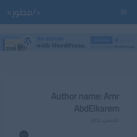
خطي
لى
Main
لمحتوى
Menu
Author name: Amr
AbdElkarem
مؤسس مطور