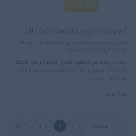
أهم لغات البرمجة المستخدمة حالياً
برمجة
,
تعليم البرمجة للمبتدئين
,
لغات برمجة
/
فبراير 23,
3 minutes of reading
/
2023
لغات البرمجة هي العمود الفقري لتطوير البرامج الحديثة ،
مما يمكّن المطورين من كتابة التعليمات البرمجية التي
تعمل على تشغيل
أهم
اقرأ المزيد »
لغات
البرمجة
المستخدمة
Post
37
…
3
2
1
Previous
→
حالياً
pagination