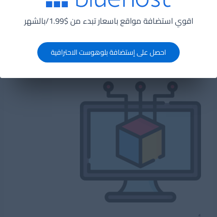
تساعد على تصميم برمجيات قابلة للصيانة والتعديل
والتوسعة بشكل أفضل.
اقوي استضافة مواقع باسعار تبدء من $1.99/بالشهر
انماط
اقرأ المزيد »
احصل على إستضافة بلوهوست الاحترافية
التصميم
SOLID
فى
هندسة
البرمجيات