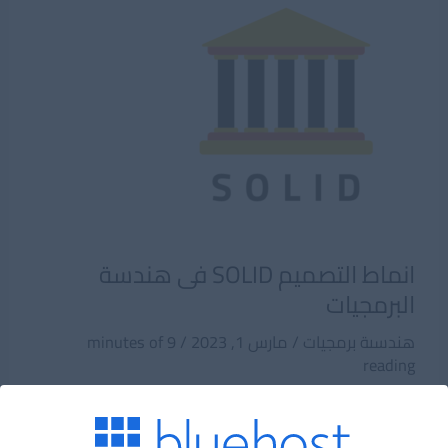
انماط التصميم SOLID فى هندسة
البرمجيات
هندسىة برمجيات
/
مارس 1, 2023
/
9 minutes of
reading
SOLID هي اختصار لخمس مبادئ لتصميم البرمجيات
الموجهة للكائنات (Object-Oriented Programming) التي