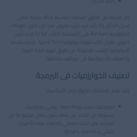
Quick sort
كل طريقة من الطرق السابقة مناسبة لحالة معينة فعلى
سبيل المثال إذا كنت تريد ترتيب مليون عدد من النوع Integer
فخوارزمية Bin Sort هى المناسبة لذلك , اما اذا اردت ترتيب
مليون عنوان كتاب فربما خوارزمية Quick Sort , وعليك تحديد
الخوارزمية الأنسب للمهمة عن طريق فهم نقاط القوة
والضعف لك خوازمية فى مواقف مختلفة.
تصنيف الخوارزميات فى البرمجة
إليك بعض تصينفات الخوارزميات الأساسية:
خوارزميات البحث Searching : وهى خوارزميات
مسئولة عن البحث عن عنصر معين داخل مجموعة من
العناصر مثل البحث الخطي (Linear search) البحث
الثنائي و (Binary search).