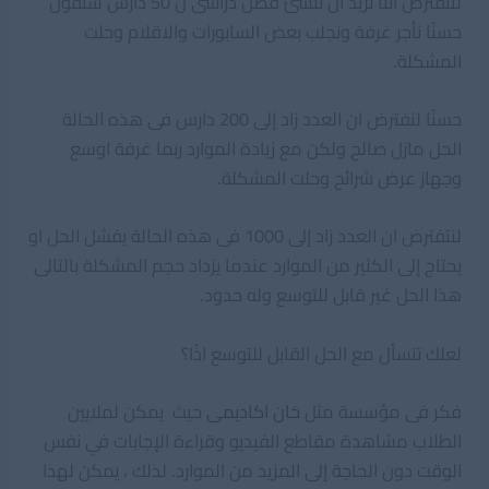
لنتفترض اننا نريد ان ننشئ فصل دراسى ل 50 دارس ستقول
حسنًا نأجر غرفة ونجلب بعض السابورات والاقلام وحلت
المشكلة.
حسنًا لنفترض ان العدد زاد إلى 200 دارس فى هذه الحالة
الحل مازل صالح ولكن مع زيادة الموارد ربما غرفة اوسع
وجهاز عرض شرائح وحلت المشكلة.
لنتفترض ان العدد زاد إلى 1000 فى هذه الحالة يفشل الحل او
يحتاج إلى الكثير من الموارد عندما يزداد حجم المشكلة بالتالى
هذا الحل غير قابل للتوسع وله حدود.
لعلك تتسأل مع الحل القابل للتوسع اذًا؟
فكر فى مؤسسة مثل
خان اكاديمى
حيث يمكن لملايين
الطلاب مشاهدة مقاطع الفيديو وقراءة الإجابات في نفس
الوقت دون الحاجة إلى المزيد من الموارد. لذلك ، يمكن لهذا