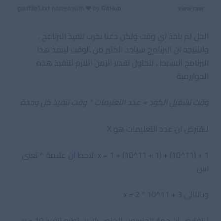
gistfile1.txt
hosted with ❤ by
GitHub
view raw
الحل لم ياخذ اي وقت ولكن دعنا نجرب تنفيذ البرنامج ,
والنتيجة ان البرنامج سياخذ الكثير من الوقت لينفذ هذا
البرنامج البسيط , لنحاول تقدير الزمن اللازم لتنفيذ هذه
الخوارزمية
وقت تشغيل الكود = عدد التعليمات * وقت تنفيذ كل وحدة
لنفترض ان عدد التعليمات هو X
x = 1 + (10^11 + 1) + (10^11) + 1 لاحظ ان علامة ^ تعنى
اس
وبالتالى x = 2 * 10^11 + 3
لنتفترض ان جهاز الحاسوب الخاص بك يستطيع تنفيذ y = 10