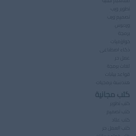
مفاهيم تقنية
تطوير ويب
تصميم ويب
وردبرس
برمجة
خوارزميات
ذكاء اصطناعى
عمل حر
لغات برمجة
قواعد بيانات
هندسىة برمجيات
كتب مجانية
كتب تطوير
كتب تصميم
كتب عتاد
كتب العمل حر