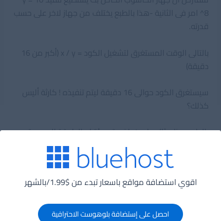
^8 امر فى الثانية -هذا بالطبع يختلف من جهاز لاخر على حسب
قدرته.
بالتالى الوقت المستغرق لتشغيل الكود = x / y (أكبر من 16
دقيقة)
سيستغرق الكود حوالى 16 دقيقة ليتم تنفيذه ! كارثة أليس
كذلك؟
بالطبع هذا مثال على خوارزمية سيئة ام الطريقة الصحيحة
هى باستخدام الرياضية التالية :
المجموع = N * (N + 1) / 2
اقوي استضافة مواقع باسعار تبدء من $1.99/بالشهر
والتنفيذ كالتالى
احصل على إستضافة بلوهوست الاحترافية