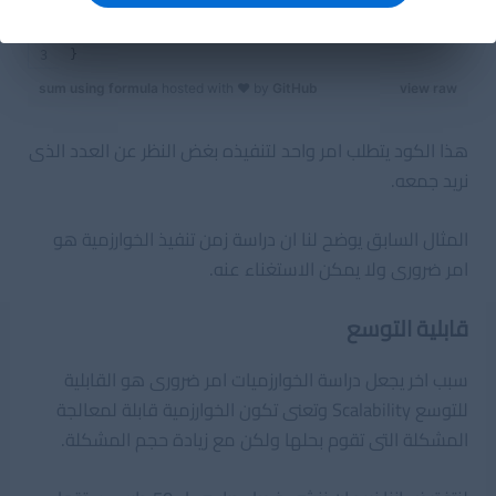
int sum(int N) {
    return N * (N + 1) / 2;
}
sum using formula
hosted with ❤ by
GitHub
view raw
هذا الكود يتطلب امر واحد لتنفيذه بغض النظر عن العدد الذى
نريد جمعه.
المثال السابق يوضح لنا ان دراسة زمن تنفيذ الخوارزمية هو
امر ضرورى ولا يمكن الاستغناء عنه.
قابلية التوسع
سبب اخر يجعل دراسة الخوارزميات امر ضرورى هو القابلية
للتوسع Scalability وتعنى تكون الخوارزمية قابلة لمعالجة
المشكلة التى تقوم بحلها ولكن مع زيادة حجم المشكلة.