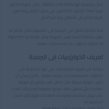
فكل خوارزمية لها تكلفة Cost مختلفة , وكل منهما له زمن
تنفيذ Time مختلف فالتكسى على سبيل المثال ربما اسرع
طريقة ولكن فى المقابل ربما هو الاغلى .
هذا الكلام ينطبق على البرمجة فى الكمبيوتر فكل برنامج له
طرق مختلفة لتنفيذ نفس المهمة وكل طريقة او Algorithm
له مميزات وعيوب عند استخدامات معينة .
تعريف الخوارزميات فى البرمجة
يمكننا الآن تعريف الخوارزميات على انها مجموعة من
الخطوات المصممة لاداء مهمة معينة , والتى يمكن ان
تكون مهمة بسيطة مثل حاصل ضرب رقمين او مهمة
معقدة مثل تشغيل ملف فيديو مضغوط ومحركات البحث
مثل جوجل تستخدم خوارزميات معقدة لاظهار نتائج البحث
المناسبة لك.
كيف تعمل خوارزمية جوجل Page Rank