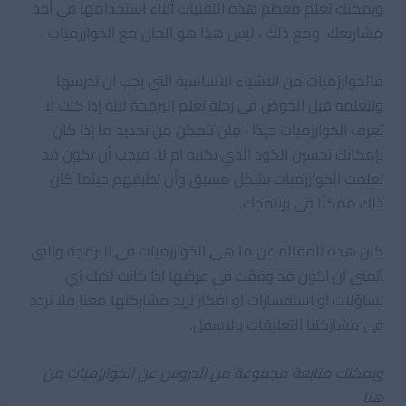
ويمكنك تعلم معظم هذه التقنيات أثناء استخدامها في أحد
مشاريعك. ومع ذلك ، ليس هذا هو الحال مع الخوارزميات .
فالخوارزميات من الاشياء الاساسية التى يجب ان تدرسها
وتتعلمه قبل الخوض فى رحلة تعلم البرمجة لانه إذا كنت لا
تعرف الخوارزميات جيدًا ، فلن تتمكن من تحديد ما إذا كان
بإمكانك تحسين الكود الذي تكتبه ام لا. فيجب أن تكون قد
تعلمت الخوارزميات بشكل مسبق وأن تطبقهم حيثما كان
ذلك ممكنًا فى برنامجك.
كان هذه المقالة عن ما هى الخوارزميات فى البرمجة والتى
اتمنى ان اكون قد وفقت فى عرضها اذا كانت لديك اي
تساؤلات او استفسارات او افكار تريد مشاركتها معنا فلا تردد
فى مشاركتنا التعليقات بالاسفل.
ويمكنك متابعة مجموعة من الدروس عن الخوارزميات من
هنا