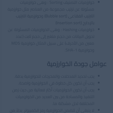
خوارزميات التصنيف Sorting : وهى خوارزميات
مسئولة عن ترتيب مجموعة من العناصر مثل خوارزمية
الترتيب الفقاعى (Bubble sort)
و
خوارزمية الترتيب
بالإدارج (Insertion sort)
خوارزميات Hashing : وهى الخوارزميات المسئولة عن
تحويل البيانات من حجم متغير إلى حجم ثابت (عدد
معين من الأحرف) على سبيل المثال خوارزمية MD5
وخوارزمية SHA-1.
عوامل جودة الخوارزمية
يجب تحديد المدخلات والمخرجات للخوارزمية بدقة.
يجب أن تكون كل خطوة في الخوارزمية واضحة.
يجب أن تكون الخوارزميات أكثر فعالية من حيث زمن
التنفيذ والمساحة من بين العديد من الخوارزميات
المختلفة لحل مشكلة ما.
لا ينبغي أن تتضمن الخوارزمية رمز الكمبيوتر. بدلاً من