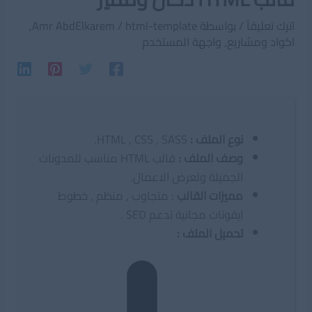
اترك تعليقاً
/ بواسطة
html-template
/
Amr AbdElkarem
,
اكواد ومشاريع
,
واجهة المستخدم
نوع الملف
:
HTML , CSS , SASS.
وصف الملف
:
قالب HTML مناسب للمدونات
الجميلة ولعرض الاعمال.
مميزات القالب
: متجاوب , منظم , خطوط
ايقونات مجانية تدعم SEO .
تحميل الملف :